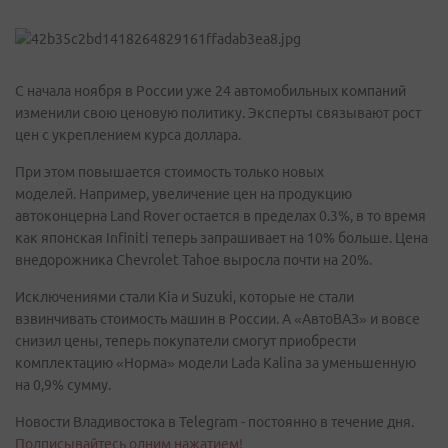
С начала ноября в России уже 24 автомобильных компаний
изменили свою ценовую политику. Эксперты связывают рост
цен с укреплением курса доллара.
При этом повышается стоимость только новых
моделей. Например, увеличение цен на продукцию
автоконцерна Land Rover остается в пределах 0.3%, в то время
как японская Infiniti теперь запрашивает на 10% больше. Цена
внедорожника Chevrolet Tahoe выросла почти на 20%.
Исключениями стали Kia и Suzuki, которые не стали
взвинчивать стоимость машин в России. А «АвтоВАЗ» и вовсе
снизил цены, теперь покупатели смогут приобрести
комплектацию «Норма» модели Lada Kalina за уменьшенную
на 0,9% сумму.
Новости Владивостока в Telegram - постоянно в течение дня.
Подписывайтесь одним нажатием!