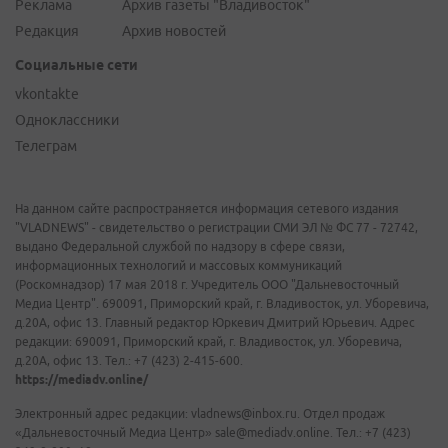
Реклама
Архив газеты "Владивосток"
Редакция
Архив новостей
Социальные сети
vkontakte
Одноклассники
Телеграм
На данном сайте распространяется информация сетевого издания
"VLADNEWS" - свидетельство о регистрации СМИ ЭЛ № ФС 77 - 72742,
выдано Федеральной службой по надзору в сфере связи,
информационных технологий и массовых коммуникаций
(Роскомнадзор) 17 мая 2018 г. Учредитель ООО "Дальневосточный
Медиа Центр". 690091, Приморский край, г. Владивосток, ул. Уборевича,
д.20А, офис 13. Главный редактор Юркевич Дмитрий Юрьевич. Адрес
редакции: 690091, Приморский край, г. Владивосток, ул. Уборевича,
д.20А, офис 13. Тел.: +7 (423) 2-415-600.
https://mediadv.online/
Электронный адрес редакции: vladnews@inbox.ru. Отдел продаж
«Дальневосточный Медиа Центр» sale@mediadv.online. Тел.: +7 (423)