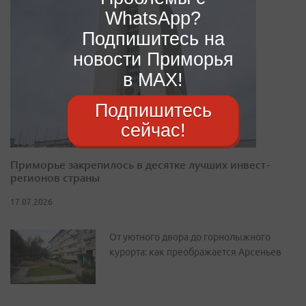
WhatsApp?
Подпишитесь на
новости Приморья
в MAX!
Подпишитесь
сейчас!
Приморье закрепилось в десятке лучших инвест-
регионов страны
17.07.2026
От уютного двора до горнолыжного
курорта: как преображается Арсеньев