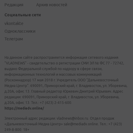
Редакция
Архив новостей
Социальные сети
vkontakte
Одноклассники
Телеграм
На данном сайте распространяется информация сетевого издания
"VLADNEWS" - свидетельство о регистрации СМИ ЭЛ № ФС 77 - 72742,
выдано Федеральной службой по надзору в сфере связи,
информационных технологий и массовых коммуникаций
(Роскомнадзор) 17 мая 2018 г. Учредитель ООО "Дальневосточный
Медиа Центр". 690091, Приморский край, г. Владивосток, ул. Уборевича,
д.20А, офис 13. Главный редактор Юркевич Дмитрий Юрьевич. Адрес
редакции: 690091, Приморский край, г. Владивосток, ул. Уборевича,
д.20А, офис 13. Тел.: +7 (423) 2-415-600.
https://mediadv.online/
Электронный адрес редакции: vladnews@inbox.ru. Отдел продаж
«Дальневосточный Медиа Центр» sale@mediadv.online. Тел.: +7 (423)
249-8-800. 18+