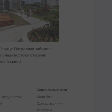
Сердце Патрокла» забилось:
о Владивостоке открыли
овый сквер
Социальные сети
"Владивосток"
vkontakte
ей
Одноклассники
Телеграм