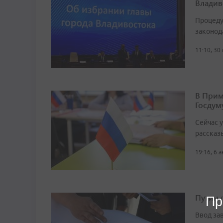
Владив
Процеду
законод
11:10, 30
В Прим
Госдум
Сейчас 
рассказ
19:16, 6 
Путин 
Пр
Ввод за