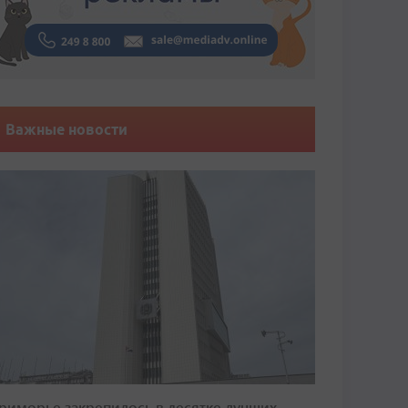
Важные новости
риморье закрепилось в десятке лучших