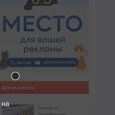
Другие новости
 на
Блогер из
Владивостока