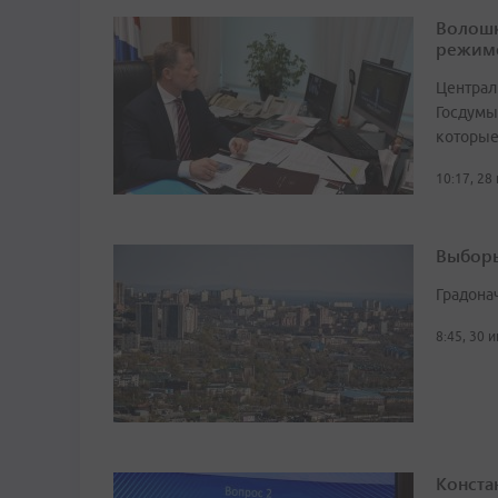
Волошк
режим
Централ
Госдумы
которые
10:17, 28
Выборы
Градона
8:45, 30 
Конста