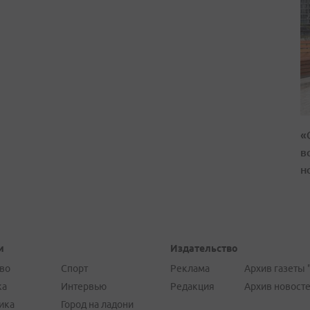
«
в
н
и
Издательство
во
Спорт
Реклама
Архив газеты 
ка
Интервью
Редакция
Архив новост
ика
Город на ладони