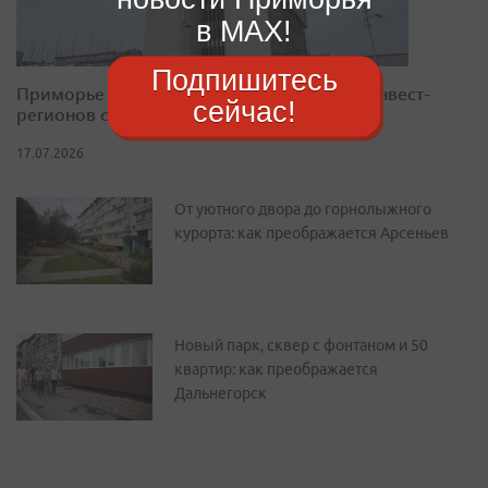
в MAX!
Подпишитесь
Приморье закрепилось в десятке лучших инвест-
сейчас!
регионов страны
17.07.2026
От уютного двора до горнолыжного
курорта: как преображается Арсеньев
Новый парк, сквер с фонтаном и 50
квартир: как преображается
Дальнегорск