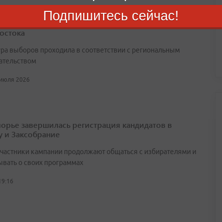
Подпишитесь сейчас!
нтин Шестаков переизбран на пост главы
остока
ра выборов проходила в соответствии с региональным
ательством
 июля 2026
орье завершилась регистрация кандидатов в
у и Заксобрание
участники кампании продолжают общаться с избирателями и
ывать о своих программах
19:16