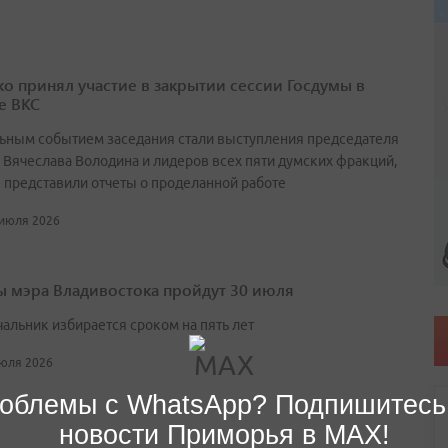
о принял участие в закрытии сессии Госдумы в
е ВКС
ьным событием заседания стали выступления председателя
 Вячеслава Володина и лидеров всех пяти думских фракций,
 представили отчеты о проделанной работе
 июля 2026
 мэра Владивостока пройдут 30 июля
чальник избирается сроком на пять лет
июля 2026
облемы с WhatsApp? Подпишитесь
новости Приморья в MAX!