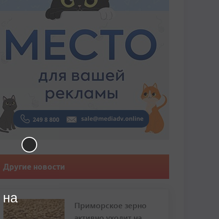
Другие новости
 на
Приморское зерно
активно уходит на