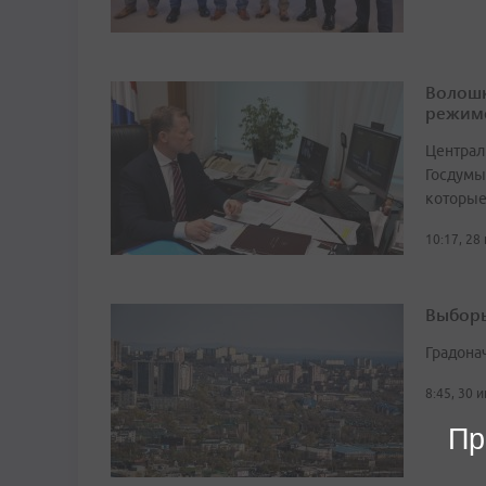
Волошк
режим
Централ
Госдумы
которые
10:17, 28
Выборы
Градона
8:45, 30 
Пр