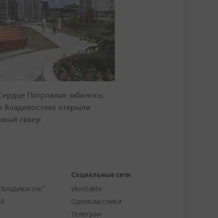
Сердце Патрокла» забилось:
о Владивостоке открыли
овый сквер
Социальные сети
"Владивосток"
vkontakte
ей
Одноклассники
Телеграм