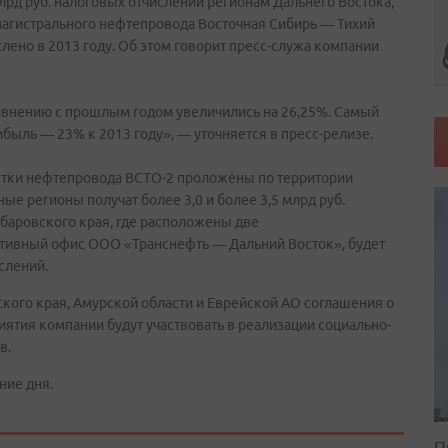
лрд руб. налоговых отчислений регионам Дальнего Востока,
магистрального нефтепровода Восточная Сибирь — Тихий
слено в 2013 году. Об этом говорит пресс-служа компании
авнению с прошлым годом увеличились на 26,25%. Самый
быль — 23% к 2013 году», — уточняется в пресс-релизе.
стки нефтепровода ВСТО-2 проложены по территории
ые регионы получат более 3,0 и более 3,5 млрд руб.
баровского края, где расположены две
тивный офис ООО «Транснефть — Дальний Восток», будет
слений.
кого края, Амурской области и Еврейской АО соглашения о
иятия компании будут участвовать в реализации социально-
в.
ние дня.
П