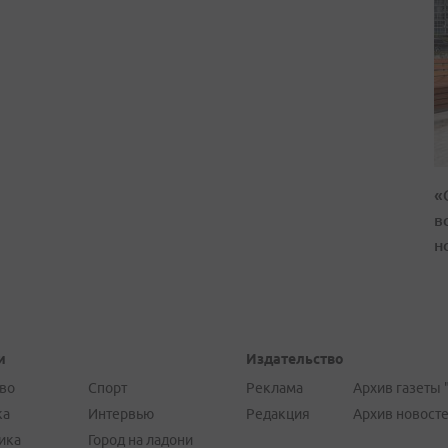
«
в
н
и
Издательство
во
Спорт
Реклама
Архив газеты 
ка
Интервью
Редакция
Архив новост
ика
Город на ладони