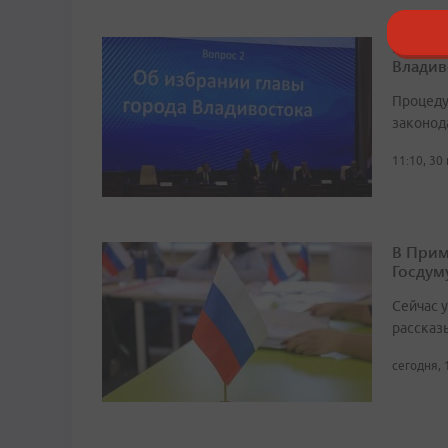
Конста
Владив
Процеду
законод
11:10, 30
В Прим
Госдум
Сейчас 
рассказ
сегодня, 