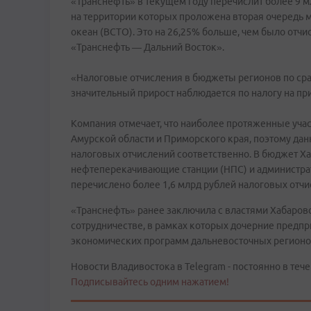
«Транснефть» в текущем году перечислит более 9 м
на территории которых проложена вторая очередь 
океан (ВСТО). Это на 26,25% больше, чем было отчи
«Транснефть — Дальний Восток».
«Налоговые отчисления в бюджеты регионов по ср
значительный прирост наблюдается по налогу на при
Компания отмечает, что наиболее протяженные уча
Амурской области и Приморского края, поэтому данн
налоговых отчислений соответственно. В бюджет Ха
нефтеперекачивающие станции (НПС) и администра
перечислено более 1,6 млрд рублей налоговых отчи
«Транснефть» ранее заключила с властями Хабаровс
сотрудничестве, в рамках которых дочерние предпр
экономических программ дальневосточных регионо
Новости Владивостока в Telegram - постоянно в тече
Подписывайтесь одним нажатием!