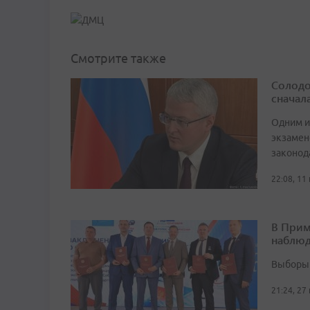
Смотрите также
Солодо
сначал
Одним и
экзамен
законод
22:08, 11
В Прим
наблюд
Выборы 
21:24, 27