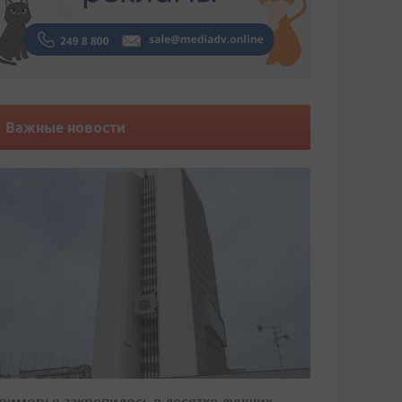
Важные новости
риморье закрепилось в десятке лучших