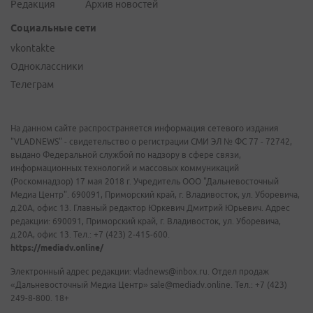
Редакция
Архив новостей
Социальные сети
vkontakte
Одноклассники
Телеграм
На данном сайте распространяется информация сетевого издания
"VLADNEWS" - свидетельство о регистрации СМИ ЭЛ № ФС 77 - 72742,
выдано Федеральной службой по надзору в сфере связи,
информационных технологий и массовых коммуникаций
(Роскомнадзор) 17 мая 2018 г. Учредитель ООО "Дальневосточный
Медиа Центр". 690091, Приморский край, г. Владивосток, ул. Уборевича,
д.20А, офис 13. Главный редактор Юркевич Дмитрий Юрьевич. Адрес
редакции: 690091, Приморский край, г. Владивосток, ул. Уборевича,
д.20А, офис 13. Тел.: +7 (423) 2-415-600.
https://mediadv.online/
Электронный адрес редакции: vladnews@inbox.ru. Отдел продаж
«Дальневосточный Медиа Центр» sale@mediadv.online. Тел.: +7 (423)
249-8-800. 18+