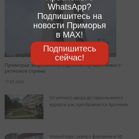
WhatsApp?
Подпишитесь на
новости Приморья
в MAX!
Подпишитесь
сейчас!
Приморье закрепилось в десятке лучших инвест-
регионов страны
17.07.2026
От уютного двора до горнолыжного
курорта: как преображается Арсеньев
Новый парк, сквер с фонтаном и 50