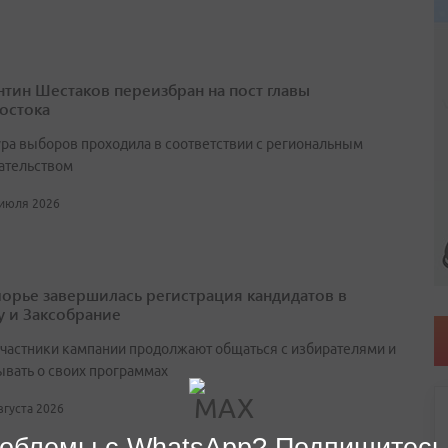
нтин Шестаков переизбран на пост главы
остока
ра выборов проходила в соответствии с региональным
ательством
 июля 2026
орье завершилась регистрация кандидатов в
у и Заксобрание
участники кампании продолжают общаться с избирателями и
ывать о своих программах
августа 2026
облемы с WhatsApp? Подпишитесь