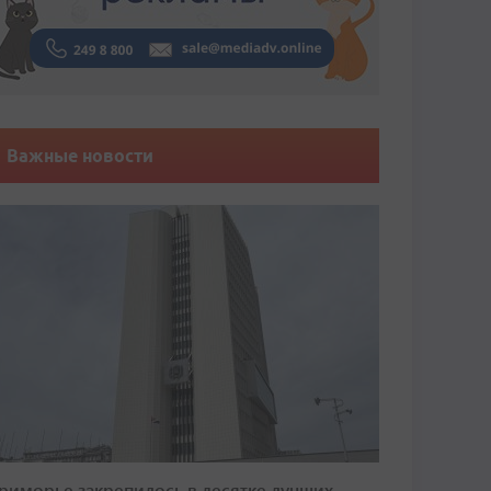
Важные новости
риморье закрепилось в десятке лучших