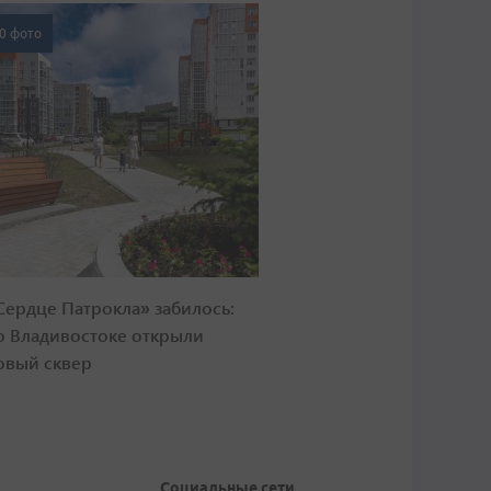
0 фото
Сердце Патрокла» забилось:
о Владивостоке открыли
овый сквер
Социальные сети