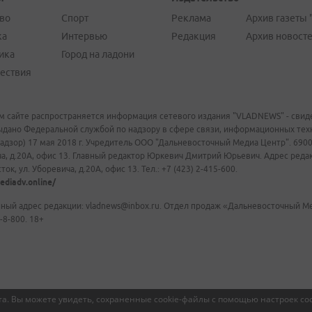
во
Спорт
Реклама
Архив газеты 
ка
Интервью
Редакция
Архив новост
ика
Город на ладони
ествия
м сайте распространяется информация сетевого издания "VLADNEWS" - свиде
ыдано Федеральной службой по надзору в сфере связи, информационных те
адзор) 17 мая 2018 г. Учредитель ООО "Дальневосточный Медиа Центр". 69009
а, д.20А, офис 13. Главный редактор Юркевич Дмитрий Юрьевич. Адрес редакц
ок, ул. Уборевича, д.20А, офис 13. Тел.: +7 (423) 2-415-600.
ediadv.online/
ный адрес редакции: vladnews@inbox.ru. Отдел продаж «Дальневосточный Мед
-8-800. 18+
а. Вы можете увидеть, сохраненные cookie-файлы с помощью настроек coo