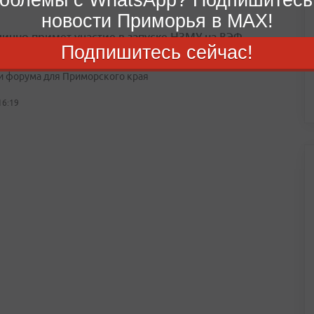
новости Приморья в MAX!
лично примет участие в запуске НЗМУ на ВЭФ
Подпишитесь сейчас!
вода в эксплуатацию станет центральным событием деловой
и форума для Приморского края
16:19