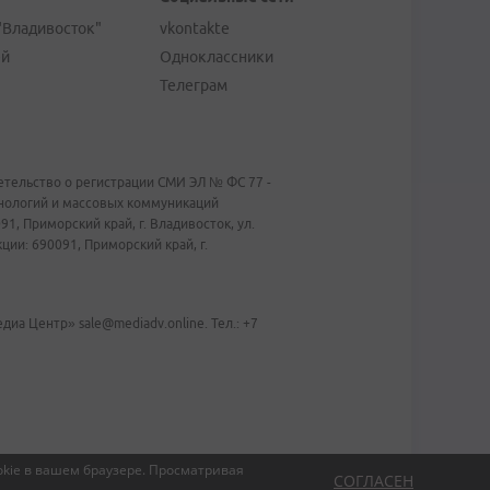
"Владивосток"
vkontakte
ей
Одноклассники
Телеграм
тельство о регистрации СМИ ЭЛ № ФС 77 -
хнологий и массовых коммуникаций
1, Приморский край, г. Владивосток, ул.
ии: 690091, Приморский край, г.
иа Центр» sale@mediadv.online. Тел.: +7
kie в вашем браузере.
Просматривая
СОГЛАСЕН