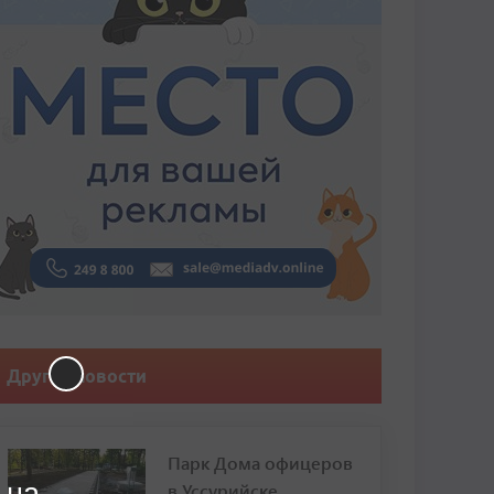
Другие новости
Парк Дома офицеров
 на
в Уссурийске