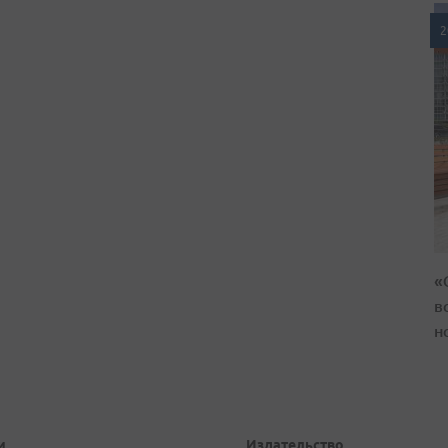
2
«
в
н
и
Издательство