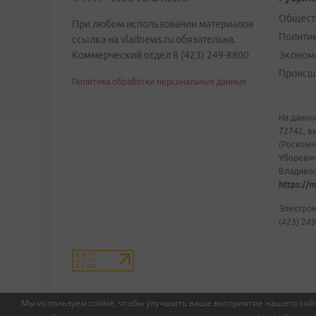
Общест
При любом использовании материалов
Полити
ссылка на vladnews.ru обязательна.
Коммерческий отдел 8 (423) 249-8800
Эконом
Происш
Политика обработки персональных данных
На данно
72742, в
(Роскомн
Уборевич
Владивост
https://m
Электрон
(423) 249
Мы используем cookie, чтобы улучшить ваше восприятие нашего сайт