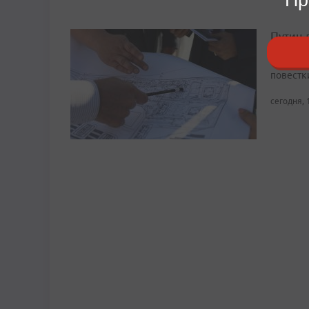
Путин 
Ввод за
повестк
сегодня, 