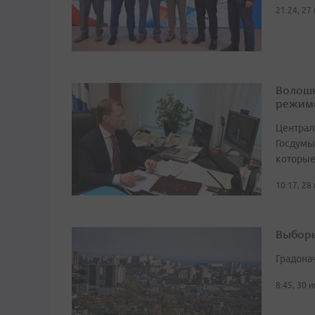
21:24, 27
Волошк
режим
Централ
Госдумы
которые
10:17, 28
Выборы
Градона
8:45, 30 