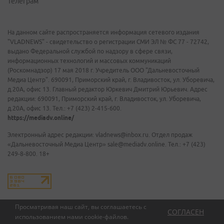
Телеграм
На данном сайте распространяется информация сетевого издания
"VLADNEWS" - свидетельство о регистрации СМИ ЭЛ № ФС 77 - 72742,
выдано Федеральной службой по надзору в сфере связи,
информационных технологий и массовых коммуникаций
(Роскомнадзор) 17 мая 2018 г. Учредитель ООО "Дальневосточный
Медиа Центр". 690091, Приморский край, г. Владивосток, ул. Уборевича,
д.20А, офис 13. Главный редактор Юркевич Дмитрий Юрьевич. Адрес
редакции: 690091, Приморский край, г. Владивосток, ул. Уборевича,
д.20А, офис 13. Тел.: +7 (423) 2-415-600.
https://mediadv.online/
Электронный адрес редакции: vladnews@inbox.ru. Отдел продаж
«Дальневосточный Медиа Центр» sale@mediadv.online. Тел.: +7 (423)
249-8-800. 18+
Просматривая наш сайт, вы соглашаетесь с
СОГЛАСЕН
использованием нами
cookie-файлов
.