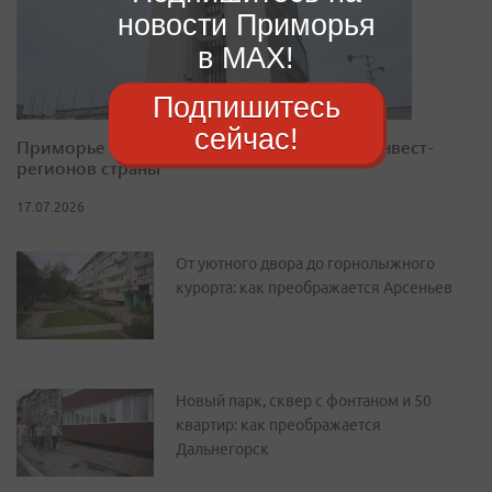
новости Приморья
в MAX!
Подпишитесь
сейчас!
Приморье закрепилось в десятке лучших инвест-
регионов страны
17.07.2026
От уютного двора до горнолыжного
курорта: как преображается Арсеньев
Новый парк, сквер с фонтаном и 50
квартир: как преображается
Дальнегорск