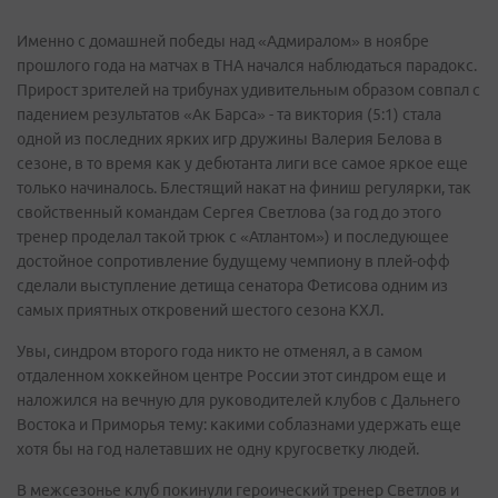
Именно с домашней победы над «Адмиралом» в ноябре
прошлого года на матчах в ТНА начался наблюдаться парадокс.
Прирост зрителей на трибунах удивительным образом совпал с
падением результатов «Ак Барса» - та виктория (5:1) стала
одной из последних ярких игр дружины Валерия Белова в
сезоне, в то время как у дебютанта лиги все самое яркое еще
только начиналось. Блестящий накат на финиш регулярки, так
свойственный командам Сергея Светлова (за год до этого
тренер проделал такой трюк с «Атлантом») и последующее
достойное сопротивление будущему чемпиону в плей-офф
сделали выступление детища сенатора Фетисова одним из
самых приятных откровений шестого сезона КХЛ.
Увы, синдром второго года никто не отменял, а в самом
отдаленном хоккейном центре России этот синдром еще и
наложился на вечную для руководителей клубов с Дальнего
Востока и Приморья тему: какими соблазнами удержать еще
хотя бы на год налетавших не одну кругосветку людей.
В межсезонье клуб покинули героический тренер Светлов и