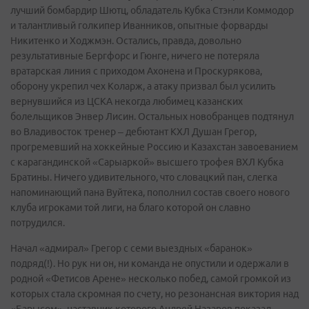
лучший бомбардир Шютц, обладатель Кубка Стэнли Коммодор
и талантливый голкипер Иванников, опытные форварды
Никитенко и Ходжмэн. Остались, правда, довольно
результативные Бергфорс и Гюнге, ничего не потеряла
вратарская линия с приходом Ахонена и Проскурякова,
оборону укрепил чех Коларж, а атаку призвал был усилить
вернувшийся из ЦСКА некогда любимец казанских
болельщиков Энвер Лисин. Остальных новобранцев подтянул
во Владивосток тренер – дебютант КХЛ Душан Грегор,
прогремевший на хоккейные Россию и Казахстан завоеванием
с карагандинской «Сарыаркой» высшего трофея ВХЛ Кубка
Братины. Ничего удивительного, что словацкий пан, слегка
напоминающий пана Вуйтека, пополнил состав своего нового
клуба игроками той лиги, на благо которой он славно
потрудился.
Начал «адмирал» Грегор с семи выездных «баранок»
подряд(!). Но рук ни он, ни команда не опустили и одержали в
родной «Фетисов Арене» несколько побед, самой громкой из
которых стала скромная по счету, но резонансная виктория над