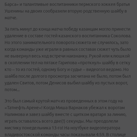
Барса» и талантливые воспитанники пермского хоккея братья
Ушенины на двоих сообразили вторую родственную шайбу в
матче.
За пять минут до конца матча победу казанцам могло принести
удаление в составе гостей казанского воспитанника Соколова.
Но этого занимательного поворота сюжета не случилось, зато
когда команды уже играли в равных составах сюжет чуть было
не вывернул весь ход встречи наизнанку. Рукой или клюшкой
в скоплении тел на пятаке Гарипова «проткнул» шайбу в сетку
кто – то из гостей, одному Богу и судье – видеогол ведомо. Но
шайба после долгого просмотра засчитана не было, потом был
удален Свитов, потом Денисов выбил шайбу из пустых ворот,
потом...
Это был самый крутой матч из проведенных в этом году на
«Татнефть Арене»! Когда Миша Варнаков убежал к воротам
Налимова и завез шайбу вместе с щитком вратаря за линию,
играть оставалось всего две(!) секунды. Мы преодолели
мистику понедельника 13-го! На ноутбуке видеоператора
владивостокской команды часы показывали 4:59. В столице