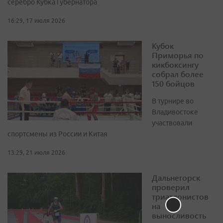
серебро Кубка Губернатора
16:29, 17 июля 2026
Кубок
Приморья по
кикбоксингу
собрал более
150 бойцов
В турнире во
Владивостоке
участвовали
спортсмены из России и Китая
13:29, 21 июля 2026
Дальнегорск
проверил
триатлонистов
на
выносливость