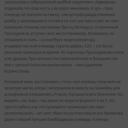
завершилась заброшенной шайбой защитники «Адмирала»
подумали, что опасность у их ворот миновала. А зря – трио
Азеведо не поехало на смену, сам центрфорвард отвоевал
шайбу у зазевавшихся гостей и на этот раз никто уже не смог
помешать точному кистевому броску белоруса. Огорченный
Проскуряков уступил свое место Налимову. Возможно, он
отправился спать – на ноутбуке видеооператора
владивостокской команды горели цифры 3:22 – это было
реальное приморское время. Но партнеры Проскурякова спать
и не думали. При неплохо поставленной игре в большинстве
они с третьей попытки реализовали – таки удаление
Бурмистрова.
Реальный шанс восстановить статус-кво казанцы получили на
экваторе матча, когда с интервалом в минуту на скамейку для
штрафников отправились Угаров, Горошанский и Земченок. Но,
видимо, «Ак Барс» так давно не играл в формате 5 на 3, что
просто забыл, как это громадное преимущество надо
реализовывать – не смог обвести распластавшегося Налимова
даже ставший лучшим бомбардиром команды Азеведо.