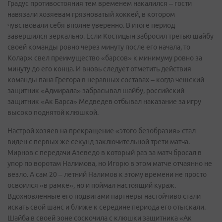
Градус противостояния тем временем накалился – гости
навязали хозяевам грязноватый хоккей, в котором
чувствовали себя вполне уверенно. В итоге период
завершился зеркально. Если Костицын забросил третью шайбу
своей команды ровно через минуту после его начала, то
Коларж свел преимущество «барсов» к минимуму ровно за
минуту до его конца. И вновь следует отметить действия
команды пана Грегора в неравных составах – когда чешский
защитник «Адмирала» забрасывал шайбу, российский
защитник «Ак Барса» Медведев отбывал наказание за игру
высоко поднятой клюшкой.
Настрой хозяев на прекращение «этого безобразия» стал
виден с первых же секунд заключительной трети матча.
Мирнов с передачи Азеведо в который раз за матч бросал в
упор по воротам Налимова, но Игорю в этом матче отчаянно не
везло. А сам 20 – летний Налимов к этому времени не просто
освоился «в рамке», но и поймал настоящий кураж.
Вдохновленные его подвигами партнеры настойчиво стали
искать свой шанс и ближе к середине периода его отыскали.
Шайба в своей зоне соскочила с клюшки защитника «Ак