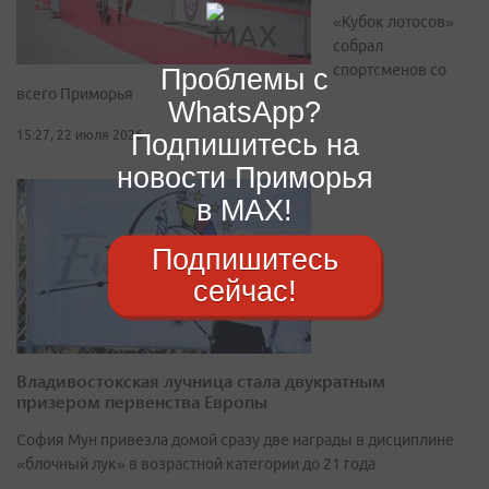
«Кубок лотосов»
собрал
спортсменов со
Проблемы с
всего Приморья
WhatsApp?
Подпишитесь на
15:27, 22 июля 2026
новости Приморья
в MAX!
Подпишитесь
сейчас!
Владивостокская лучница стала двукратным
призером первенства Европы
София Мун привезла домой сразу две награды в дисциплине
«блочный лук» в возрастной категории до 21 года