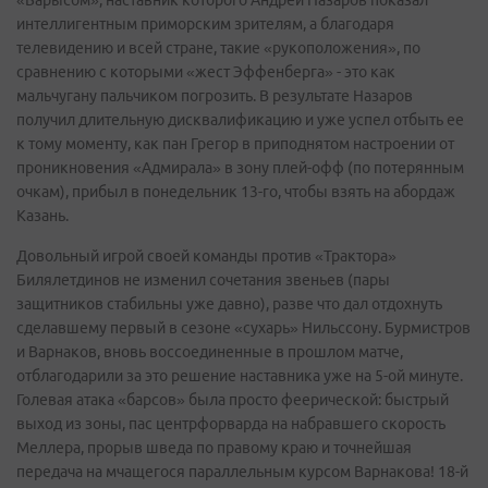
«Барысом», наставник которого Андрей Назаров показал
интеллигентным приморским зрителям, а благодаря
телевидению и всей стране, такие «рукоположения», по
сравнению с которыми «жест Эффенберга» - это как
мальчугану пальчиком погрозить. В результате Назаров
получил длительную дисквалификацию и уже успел отбыть ее
к тому моменту, как пан Грегор в приподнятом настроении от
проникновения «Адмирала» в зону плей-офф (по потерянным
очкам), прибыл в понедельник 13-го, чтобы взять на абордаж
Казань.
Довольный игрой своей команды против «Трактора»
Билялетдинов не изменил сочетания звеньев (пары
защитников стабильны уже давно), разве что дал отдохнуть
сделавшему первый в сезоне «сухарь» Нильссону. Бурмистров
и Варнаков, вновь воссоединенные в прошлом матче,
отблагодарили за это решение наставника уже на 5-ой минуте.
Голевая атака «барсов» была просто феерической: быстрый
выход из зоны, пас центрфорварда на набравшего скорость
Меллера, прорыв шведа по правому краю и точнейшая
передача на мчащегося параллельным курсом Варнакова! 18-й