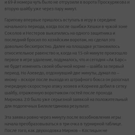
и 69-й номера чуть было не отгрузили в ворота Проскурякова и
вторую шайбу уже через пару минут.
Гарипову впервые пришлось вступать в игру в середине
начального периода, когда после ошибки Хешки в чужой зоне
Соколов и Нестеров выкатились на одного защитника и
последний бросил по хозяйским воротам, но сделал это
довольно бесхитростно. Далее на площадке установилось
относительное равенство и, когда на 15-ой минуте произошло
первое в игре удаление, подумалось, что и сегодня «Ак Барс»
не будет изменять своей обычной норме – шайба за первый
период. Но Азеведо, отдохнувший две минуты, думал по –
иному – вскоре после выхода из штрафного бокса он разогнал
очередную скоростную атаку хозяев и Корнеев добил в сетку
шайбу, отраженную воротчиком гостей после прохода
Мирнова. 2:0 было уже серьезной заявкой на положительный
для подопечных Билялетдинова результат.
Эта заявка ровно через минуту после возобновления игры
начала преобразовываться в три очка в турнирной таблице.
После того, как двухходовка Мирнов – Костицын не