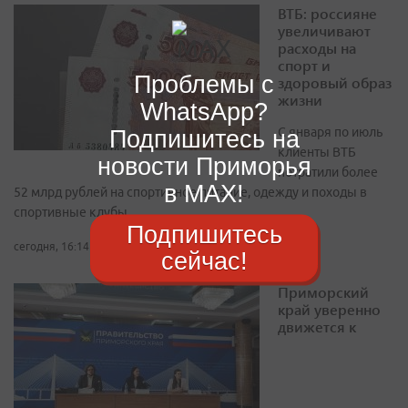
ВТБ: россияне
увеличивают
расходы на
спорт и
Проблемы с
здоровый образ
жизни
WhatsApp?
С января по июль
Подпишитесь на
клиенты ВТБ
новости Приморья
потратили более
в MAX!
52 млрд рублей на спортивное питание, одежду и походы в
спортивные клубы
Подпишитесь
сегодня, 16:14
сейчас!
Приморский
край уверенно
движется к