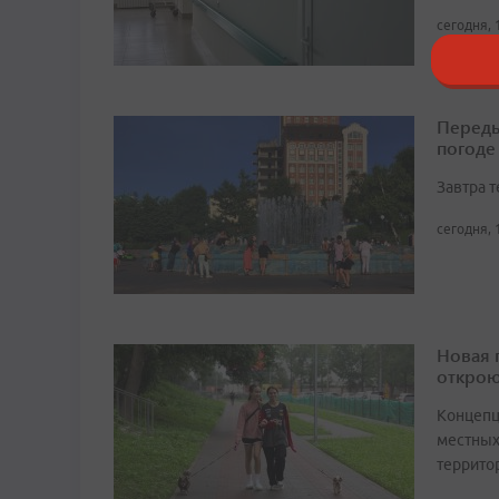
сегодня, 
Переды
погоде
Завтра 
сегодня, 
Новая 
открою
Концепц
местных
террито