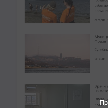
Государ
работаю
время и
сегодня, 
Муници
Фризе
Судебны
сегодня, 
Врачи 
на мат
Операци
Пр
к своим