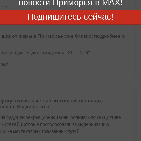
новости Приморья в MAX!
12:24
Подпишитесь сейчас!
шка от жары в Приморье уже близко: подробнее о
температура воздуха ожидается +23…+31 °C
13:05
прогулочная аллея и спортивная площадка
тся во Владивостоке
ия будущей рекреационной зоны родилась по инициативе
 жителей, которые проголосовали за модернизацию
рии на месте старых трамвайных путей