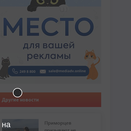
Другие новости
Приморцев
 на
призывают не