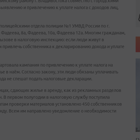
нскому району г. Владивостока совместно с городскими
ыявлению и привлечению к уплате налога с доходов лиц,
 полицейскими отдела полиции №1 УМВД России по г.
Фадеева, 8а, Фадеева, 10а, Фадеева 12а. Многим гражданам,
вызове в налоговую инспекцию: если люди живут в
 привлечь собственника к декларированию дохода и уплате
тартовала кампания по привлечению к уплате налога на
е в наём. Согласно закону, эти люди обязаны уплачивать
рода не спешат подать налоговые декларации.
цах, сдающих жилье в аренду, как из рекламных разделов
ан. В первом полугодии в налоговую службу поступила
татам проверки материалов установлено 450 собственников
ду. Всем им направлено уведомление о необходимости
П