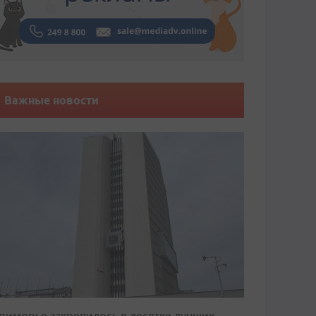
Важные новости
риморье закрепилось в десятке лучших