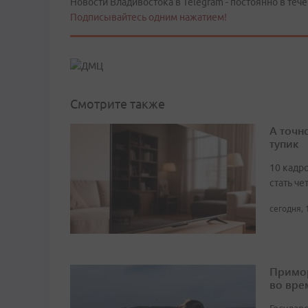
Новости Владивостока в Telegram - постоянно в тече
Подписывайтесь одним нажатием!
Смотрите также
А точн
тупик
10 кадро
стать че
сегодня, 
Примор
во вре