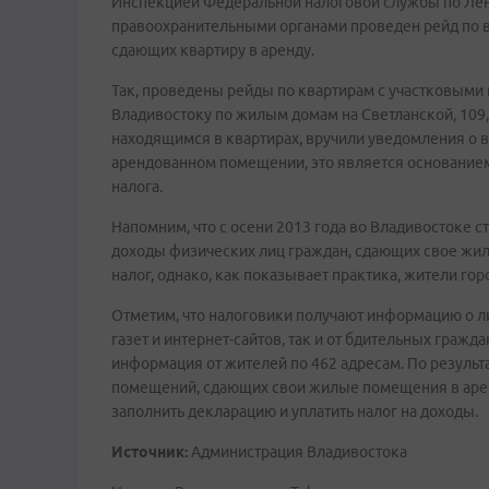
Инспекцией Федеральной налоговой службы по Лени
правоохранительными органами проведен рейд по в
сдающих квартиру в аренду.
Так, проведены рейды по квартирам с участковыми
Владивостоку по жилым домам на Светланской, 109, 
находящимся в квартирах, вручили уведомления о 
арендованном помещении, это является основанием
налога.
Напомним, что с осени 2013 года во Владивостоке с
доходы физических лиц граждан, сдающих свое жиль
налог, однако, как показывает практика, жители го
Отметим, что налоговики получают информацию о ли
газет и интернет-сайтов, так и от бдительных гражд
информация от жителей по 462 адресам. По резуль
помещений, сдающих свои жилые помещения в арен
заполнить декларацию и уплатить налог на доходы.
Источник:
Администрация Владивостока