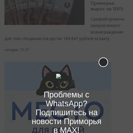
Приморье
вырос на 120%
Средний уровень
предлагаемого
вознаграждения
для этих специалистов достиг 189 847 рублей за вахту
сегодня, 12:37
Проблемы с
WhatsApp?
Подпишитесь на
новости Приморья
в MAX!