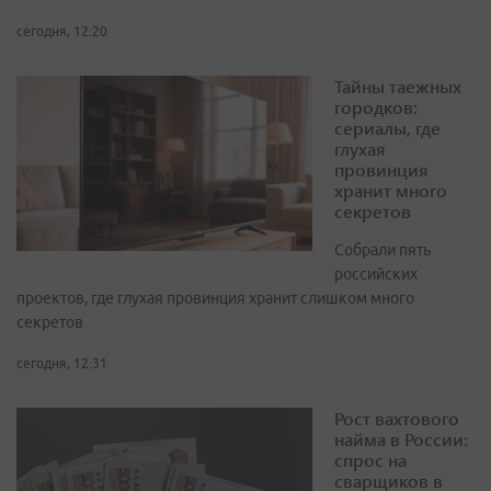
сегодня, 12:20
Тайны таежных
городков:
сериалы, где
глухая
провинция
хранит много
секретов
Собрали пять
российских
проектов, где глухая провинция хранит слишком много
секретов
сегодня, 12:31
Рост вахтового
найма в России:
спрос на
сварщиков в