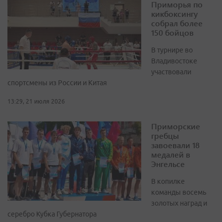
Приморья по
кикбоксингу
собрал более
150 бойцов
В турнире во
Владивостоке
участвовали
спортсмены из России и Китая
13:29, 21 июля 2026
Приморские
гребцы
завоевали 18
медалей в
Энгельсе
В копилке
команды восемь
золотых наград и
серебро Кубка Губернатора