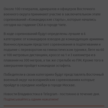
Около 100 генералов, адмиралов и офицеров Восточного
военного округа принимают участие в заключительном этапе
соревнований «Командирские старты», которые начались
сегодня на стадионе СКА в городе Чите.
В ходе соревнований будут определены лучшие в 6
категориях: от командиров взводов до командующих армиями.
Военнослужащим предстоят соревнования в подтягивании и
подъеме с переворотом на гимнастическом турнике, беге на 60
и 100 метровых дистанциях, кроссе на 1 и 3 километра и в
плавании на 300 метров, а так же стрельбе из ПМ. Кроме того в
завершении пройдет командная эстафета.
Победители в своих категориях будут представлять Восточный
военный округ на всеармейских соревнованиях которые
пройдут в середине ноября в городе Москве.
Новости Владивостока в Telegram - постоянно в течение дня.
Подписывайтесь одним нажатием!