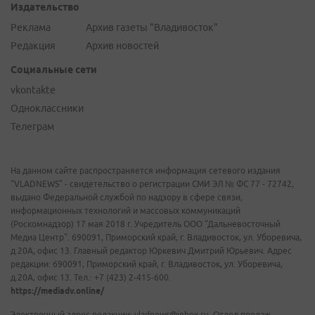
Издательство
Реклама
Архив газеты "Владивосток"
Редакция
Архив новостей
Социальные сети
vkontakte
Одноклассники
Телеграм
На данном сайте распространяется информация сетевого издания
"VLADNEWS" - свидетельство о регистрации СМИ ЭЛ № ФС 77 - 72742,
выдано Федеральной службой по надзору в сфере связи,
информационных технологий и массовых коммуникаций
(Роскомнадзор) 17 мая 2018 г. Учредитель ООО "Дальневосточный
Медиа Центр". 690091, Приморский край, г. Владивосток, ул. Уборевича,
д.20А, офис 13. Главный редактор Юркевич Дмитрий Юрьевич. Адрес
редакции: 690091, Приморский край, г. Владивосток, ул. Уборевича,
д.20А, офис 13. Тел.: +7 (423) 2-415-600.
https://mediadv.online/
Электронный адрес редакции: vladnews@inbox.ru. Отдел продаж