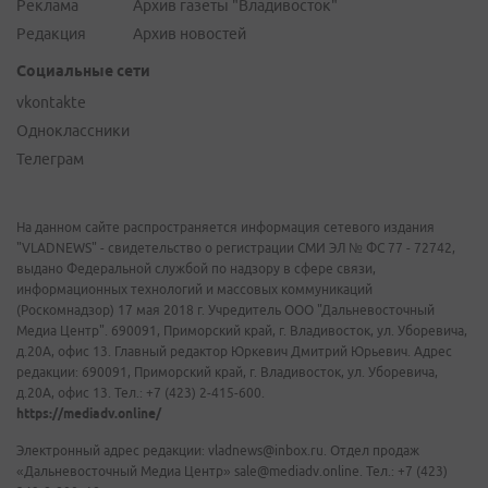
Реклама
Архив газеты "Владивосток"
Редакция
Архив новостей
Социальные сети
vkontakte
Одноклассники
Телеграм
На данном сайте распространяется информация сетевого издания
"VLADNEWS" - свидетельство о регистрации СМИ ЭЛ № ФС 77 - 72742,
выдано Федеральной службой по надзору в сфере связи,
информационных технологий и массовых коммуникаций
(Роскомнадзор) 17 мая 2018 г. Учредитель ООО "Дальневосточный
Медиа Центр". 690091, Приморский край, г. Владивосток, ул. Уборевича,
д.20А, офис 13. Главный редактор Юркевич Дмитрий Юрьевич. Адрес
редакции: 690091, Приморский край, г. Владивосток, ул. Уборевича,
д.20А, офис 13. Тел.: +7 (423) 2-415-600.
https://mediadv.online/
Электронный адрес редакции: vladnews@inbox.ru. Отдел продаж
«Дальневосточный Медиа Центр» sale@mediadv.online. Тел.: +7 (423)