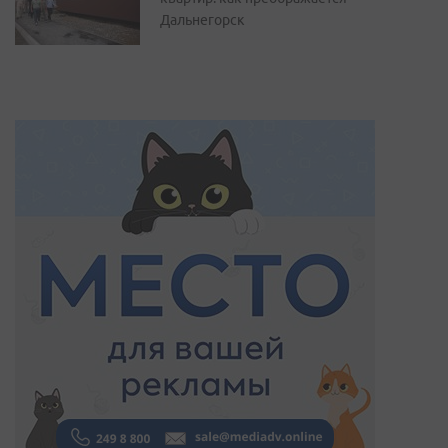
Дальнегорск