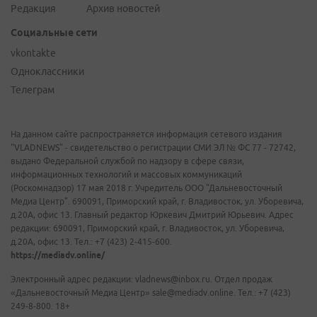
Редакция
Архив новостей
Социальные сети
vkontakte
Одноклассники
Телеграм
На данном сайте распространяется информация сетевого издания
"VLADNEWS" - свидетельство о регистрации СМИ ЭЛ № ФС 77 - 72742,
выдано Федеральной службой по надзору в сфере связи,
информационных технологий и массовых коммуникаций
(Роскомнадзор) 17 мая 2018 г. Учредитель ООО "Дальневосточный
Медиа Центр". 690091, Приморский край, г. Владивосток, ул. Уборевича,
д.20А, офис 13. Главный редактор Юркевич Дмитрий Юрьевич. Адрес
редакции: 690091, Приморский край, г. Владивосток, ул. Уборевича,
д.20А, офис 13. Тел.: +7 (423) 2-415-600.
https://mediadv.online/
Электронный адрес редакции: vladnews@inbox.ru. Отдел продаж
«Дальневосточный Медиа Центр» sale@mediadv.online. Тел.: +7 (423)
249-8-800. 18+