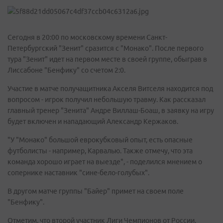
Сегодня в 20:00 по московскому времени Санкт-
Петербургский "Зенит" сразится с "Монако". После первого
тура "Зенит" идет на первом месте в своей группе, обыграв в
Лиссабоне "Бенфику" со счетом 2:0.
Участие в матче получащитника Акселя Витселя находится под
вопросом - игрок получил небольшую травму. Как рассказал
главный тренер "Зенита" Андре Виллаш-Боаш, в заявку на игру
будет включен и нападающий Александр Кержаков.
"У "Монако" большой еврокубковый опыт, есть опасные
футболисты - например, Карвалью. Также отмечу, что эта
команда хорошо играет на выезде", - поделился мнением о
сопернике наставник "сине-бело-голубых".
В другом матче группы "Байер" примет на своем поле
"Бенфику".
Отметим, что второй участник Лиги Чемпионов от России,