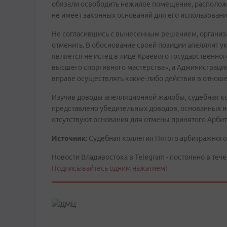
обязали освободить нежилое помещение, располож
не имеет законных оснований для его использовани
Не согласившись с вынесенным решением, организа
отменить. В обоснование своей позиции апеллянт у
является не истец в лице Краевого государственно
высшего спортивного мастерства», а Администрация
вправе осуществлять какие-либо действия в отнош
Изучив доводы апелляционной жалобы, судебная ко
представлено убедительных доводов, основанных на 
отсутствуют основания для отмены принятого Арби
Источник:
Судебная коллегия Пятого арбитражного
Новости Владивостока в Telegram - постоянно в тече
Подписывайтесь одним нажатием!