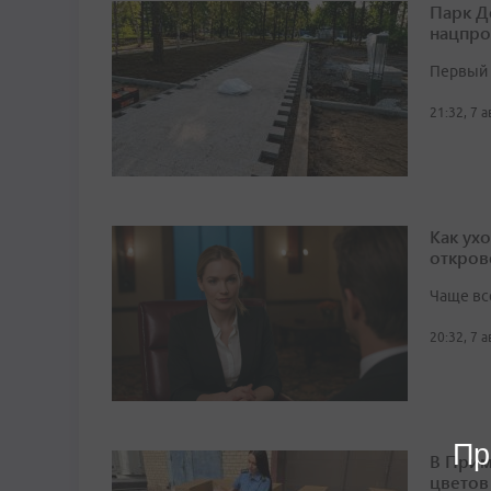
Парк Д
нацпро
Первый 
21:32, 7 
Как ух
откров
Чаще вс
20:32, 7 
Пр
В Прим
цветов