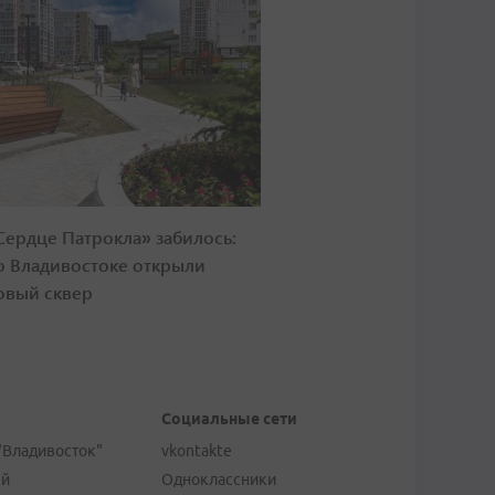
Сердце Патрокла» забилось:
о Владивостоке открыли
овый сквер
Социальные сети
"Владивосток"
vkontakte
ей
Одноклассники