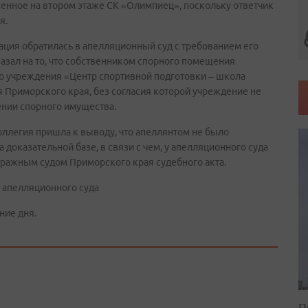
енное на втором этаже СК «Олимпиец», поскольку ответчик
я.
ция обратилась в апелляционный суд с требованием его
казал на то, что собственником спорного помещения
го учреждения «Центр спортивной подготовки – школа
 Приморского края, без согласия которой учреждение не
ении спорного имущества.
ллегия пришла к выводу, что апеллянтом не было
доказательной базе, в связи с чем, у апелляционного суда
тражным судом Приморского края судебного акта.
 апелляционного суда
ние дня.
П