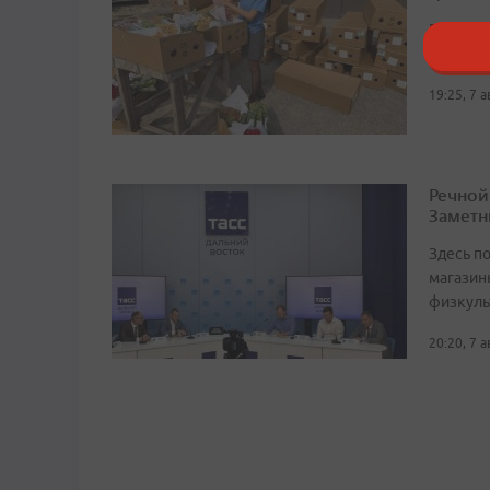
В среза
западны
19:25, 7 
Речной
Заметн
Здесь по
магазин
физкуль
20:20, 7 