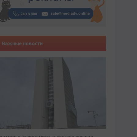
Важные новости
риморье закрепилось в десятке лучших