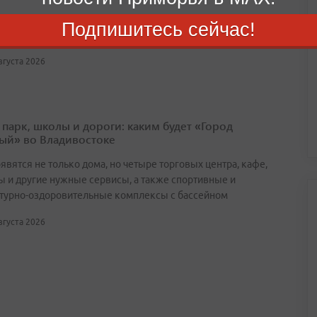
х кустовой гвоздики и подсолнечника был обнаружен
Подпишитесь сейчас!
й цветочный трипс
августа 2026
 парк, школы и дороги: каким будет «Город
ый» во Владивостоке
явятся не только дома, но четыре торговых центра, кафе,
ы и другие нужные сервисы, а также спортивные и
турно-оздоровительные комплексы с бассейном
августа 2026