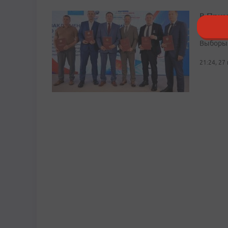
В Прим
наблюд
Выборы 
21:24, 27