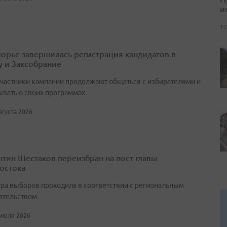
и
17
орье завершилась регистрация кандидатов в
у и Заксобрание
участники кампании продолжают общаться с избирателями и
ывать о своих программах
августа 2026
нтин Шестаков переизбран на пост главы
остока
ра выборов проходила в соответствии с региональным
ательством
 июля 2026