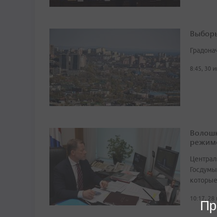
Выборы
Градона
8:45, 30 
Волошк
режим
Централ
Госдумы
которые
10:17, 28
Пр