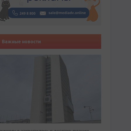
Важные новости
риморье закрепилось в десятке лучших