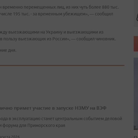
н временно перемещенных лиц, из них чуть более 880 тыс.
м числе 195 тыс. - за временным убежищем», — сообщил
между выезжающими на Украину и выезжающими из
. в пользу выезжающих из России», — сообщил чиновник.
ние дня.
лично примет участие в запуске НЗМУ на ВЭФ
вода в эксплуатацию станет центральным событием деловой
и форума для Приморского края
П
августа 2026