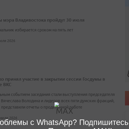
 мэра Владивостока пройдут 30 июля
чальник избирается сроком на пять лет
июля 2026
о принял участие в закрытии сессии Госдумы в
е ВКС
ьным событием заседания стали выступления председателя
 Вячеслава Володина и лидеров всех пяти думских фракций,
 представили отчеты о проделанной работе
 июля 2026
облемы с WhatsApp? Подпишитесь