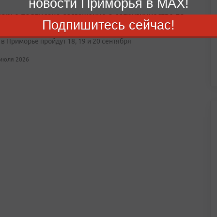
новости Приморья в MAX!
орье подписано соглашение о сотрудничестве по
Подпишитесь сейчас!
ению за выборами
в Приморье пройдут 18, 19 и 20 сентября
 июля 2026