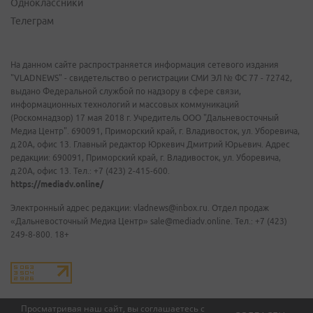
Одноклассники
Телеграм
На данном сайте распространяется информация сетевого издания
"VLADNEWS" - свидетельство о регистрации СМИ ЭЛ № ФС 77 - 72742,
выдано Федеральной службой по надзору в сфере связи,
информационных технологий и массовых коммуникаций
(Роскомнадзор) 17 мая 2018 г. Учредитель ООО "Дальневосточный
Медиа Центр". 690091, Приморский край, г. Владивосток, ул. Уборевича,
д.20А, офис 13. Главный редактор Юркевич Дмитрий Юрьевич. Адрес
редакции: 690091, Приморский край, г. Владивосток, ул. Уборевича,
д.20А, офис 13. Тел.: +7 (423) 2-415-600.
https://mediadv.online/
Электронный адрес редакции: vladnews@inbox.ru. Отдел продаж
«Дальневосточный Медиа Центр» sale@mediadv.online. Тел.: +7 (423)
249-8-800. 18+
Просматривая наш сайт, вы соглашаетесь с