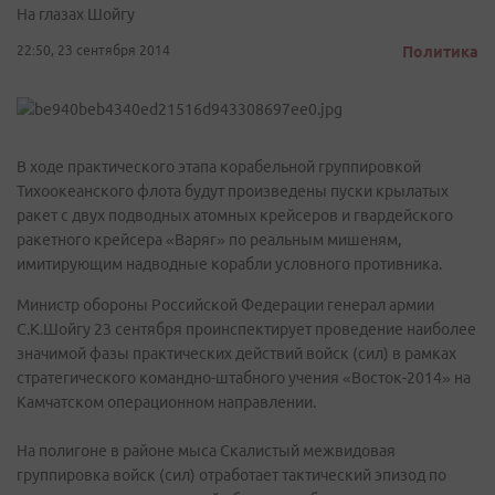
На глазах Шойгу
22:50, 23 сентября 2014
Политика
В ходе практического этапа корабельной группировкой
Тихоокеанского флота будут произведены пуски крылатых
ракет с двух подводных атомных крейсеров и гвардейского
ракетного крейсера «Варяг» по реальным мишеням,
имитирующим надводные корабли условного противника.
Министр обороны Российской Федерации генерал армии
С.К.Шойгу 23 сентября проинспектирует проведение наиболее
значимой фазы практических действий войск (сил) в рамках
стратегического командно-штабного учения «Восток-2014» на
Камчатском операционном направлении.
На полигоне в районе мыса Скалистый межвидовая
группировка войск (сил) отработает тактический эпизод по