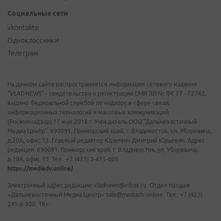
Социальные сети
vkontakte
Одноклассники
Телеграм
На данном сайте распространяется информация сетевого издания
"VLADNEWS" - свидетельство о регистрации СМИ ЭЛ № ФС 77 - 72742,
выдано Федеральной службой по надзору в сфере связи,
информационных технологий и массовых коммуникаций
(Роскомнадзор) 17 мая 2018 г. Учредитель ООО "Дальневосточный
Медиа Центр". 690091, Приморский край, г. Владивосток, ул. Уборевича,
д.20А, офис 13. Главный редактор Юркевич Дмитрий Юрьевич. Адрес
редакции: 690091, Приморский край, г. Владивосток, ул. Уборевича,
д.20А, офис 13. Тел.: +7 (423) 2-415-600.
https://mediadv.online/
Электронный адрес редакции: vladnews@inbox.ru. Отдел продаж
«Дальневосточный Медиа Центр» sale@mediadv.online. Тел.: +7 (423)
249-8-800. 18+