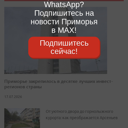
WhatsApp?
Подпишитесь на
новости Приморья
в MAX!
Подпишитесь
сейчас!
Приморье закрепилось в десятке лучших инвест-
регионов страны
17.07.2026
От уютного двора до горнолыжного
курорта: как преображается Арсеньев