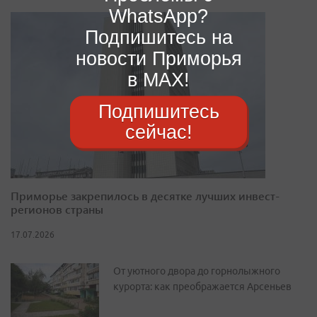
WhatsApp?
Подпишитесь на
новости Приморья
в MAX!
Подпишитесь
сейчас!
Приморье закрепилось в десятке лучших инвест-
регионов страны
17.07.2026
От уютного двора до горнолыжного
курорта: как преображается Арсеньев