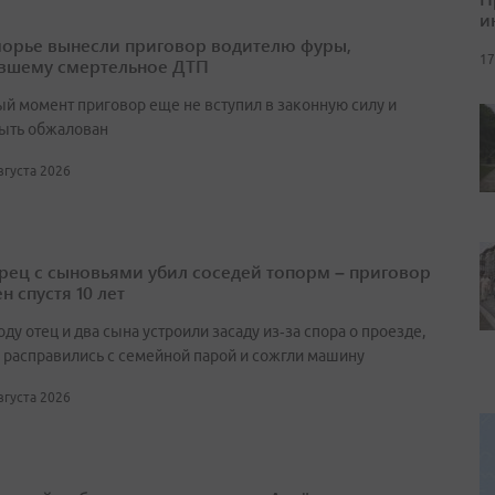
и
орье вынесли приговор водителю фуры,
17
вшему смертельное ДТП
ый момент приговор еще не вступил в законную силу и
ыть обжалован
августа 2026
ец с сыновьями убил соседей топорм – приговор
н спустя 10 лет
оду отец и два сына устроили засаду из‑за спора о проезде,
 расправились с семейной парой и сожгли машину
августа 2026