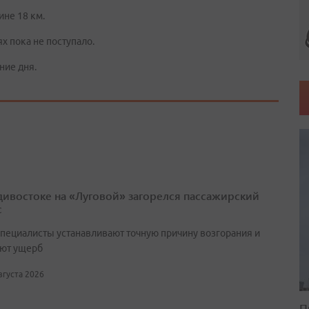
ине 18 км.
х пока не поступало.
ние дня.
дивостоке на «Луговой» загорелся пассажирский
с
специалисты устанавливают точную причину возгорания и
ют ущерб
августа 2026
П