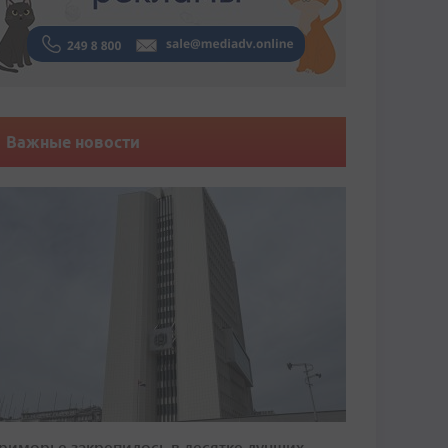
Важные новости
риморье закрепилось в десятке лучших