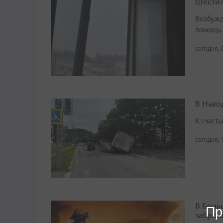
Шестил
Возбужд
помощь
сегодня, 
В Нахо
К счасть
сегодня, 
В Боль
Пр
заброш