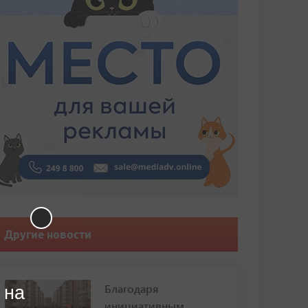
Другие новости
Благодаря
 на
инициативным