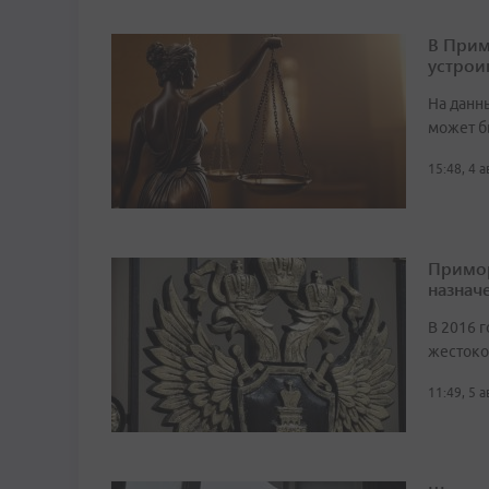
В Прим
устрои
На данн
может б
15:48, 4 
Примор
назначе
В 2016 г
жестоко
11:49, 5 