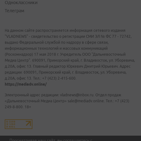
Одноклассники
Телеграм
На данном сайте распространяется информация сетевого издания
"VLADNEWS" - свидетельство о регистрации СМИ ЭЛ № ФС 77 - 72742,
выдано Федеральной службой по надзору в сфере связи,
информационных технологий и массовых коммуникаций
(Роскомнадзор) 17 мая 2018 г. Учредитель ООО "Дальневосточный
Медиа Центр". 690091, Приморский край, г. Владивосток, ул. Уборевича,
д.20А, офис 13. Главный редактор Юркевич Дмитрий Юрьевич. Адрес
редакции: 690091, Приморский край, г. Владивосток, ул. Уборевича,
д.20А, офис 13. Тел.: +7 (423) 2-415-600.
https://mediadv.online/
Электронный адрес редакции: vladnews@inbox.ru. Отдел продаж
«Дальневосточный Медиа Центр» sale@mediadv.online. Тел.: +7 (423)
249-8-800. 18+
Просматривая наш сайт, вы соглашаетесь с