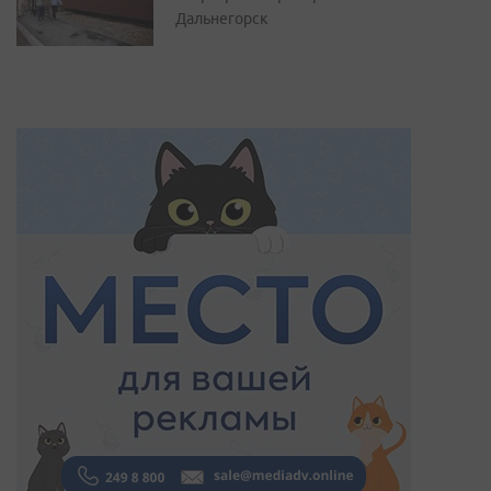
Дальнегорск