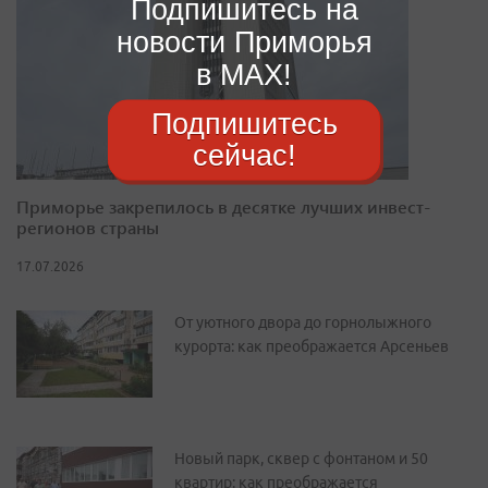
Подпишитесь на
новости Приморья
в MAX!
Подпишитесь
сейчас!
Приморье закрепилось в десятке лучших инвест-
регионов страны
17.07.2026
От уютного двора до горнолыжного
курорта: как преображается Арсеньев
Новый парк, сквер с фонтаном и 50
квартир: как преображается