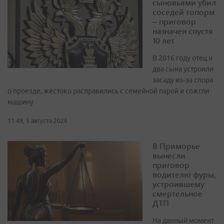
сыновьями убил
соседей топорм
– приговор
назначен спустя
10 лет
В 2016 году отец и
два сына устроили
засаду из‑за спора
о проезде, жестоко расправились с семейной парой и сожгли
машину
11:49, 5 августа 2026
В Приморье
вынесли
приговор
водителю фуры,
устроившему
смертельное
ДТП
На данный момент