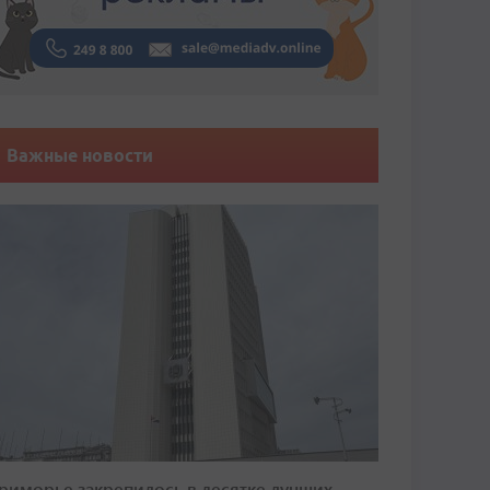
Важные новости
риморье закрепилось в десятке лучших