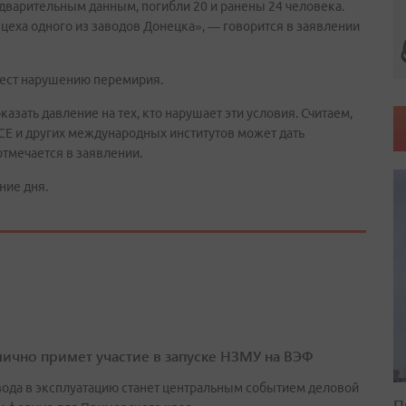
дварительным данным, погибли 20 и ранены 24 человека.
цеха одного из заводов Донецка», — говорится в заявлении
тест нарушению перемирия.
азать давление на тех, кто нарушает эти условия. Считаем,
СЕ и других международных институтов может дать
тмечается в заявлении.
ние дня.
лично примет участие в запуске НЗМУ на ВЭФ
вода в эксплуатацию станет центральным событием деловой
П