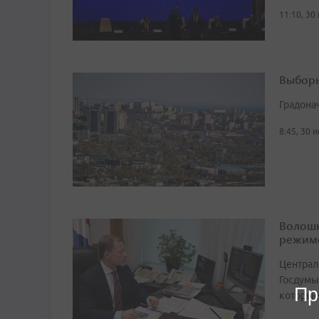
11:10, 30
Выборы
Градона
8:45, 30 
Волошк
режим
Централ
Госдумы
Пр
которые