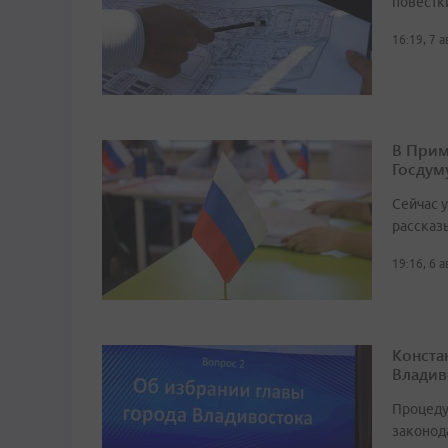
повестк
16:19, 7 
В Прим
Госдум
Сейчас 
рассказ
19:16, 6 
Конста
Владив
Процеду
законод