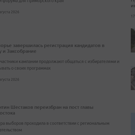
и форума для Приморского края
и
августа 2026
17
орье завершилась регистрация кандидатов в
у и Заксобрание
участники кампании продолжают общаться с избирателями и
ывать о своих программах
августа 2026
нтин Шестаков переизбран на пост главы
остока
ра выборов проходила в соответствии с региональным
ательством