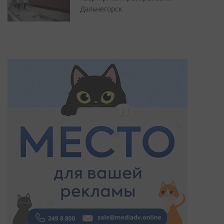
Дальнегорск