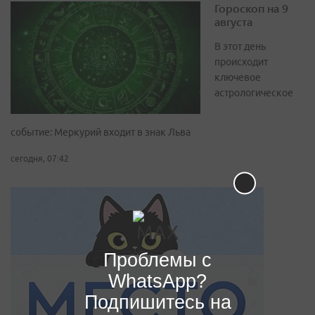
Гороскоп на 9
августа
В этот день
происходит
ключевое
астрологическое
событие: Меркурий входит в знак Льва
сегодня, 07:42
Проблемы с
WhatsApp?
Подпишитесь на