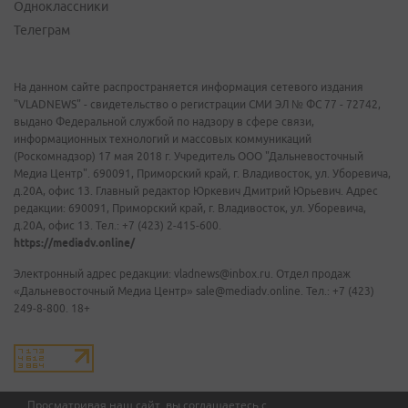
Одноклассники
Телеграм
На данном сайте распространяется информация сетевого издания
"VLADNEWS" - свидетельство о регистрации СМИ ЭЛ № ФС 77 - 72742,
выдано Федеральной службой по надзору в сфере связи,
информационных технологий и массовых коммуникаций
(Роскомнадзор) 17 мая 2018 г. Учредитель ООО "Дальневосточный
Медиа Центр". 690091, Приморский край, г. Владивосток, ул. Уборевича,
д.20А, офис 13. Главный редактор Юркевич Дмитрий Юрьевич. Адрес
редакции: 690091, Приморский край, г. Владивосток, ул. Уборевича,
д.20А, офис 13. Тел.: +7 (423) 2-415-600.
https://mediadv.online/
Электронный адрес редакции: vladnews@inbox.ru. Отдел продаж
«Дальневосточный Медиа Центр» sale@mediadv.online. Тел.: +7 (423)
249-8-800. 18+
Просматривая наш сайт, вы соглашаетесь с