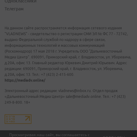
Одноклассники
Телеграм
На данном сайте распространяется информация сетевого издания
"VLADNEWS" - свидетельство о регистрации СМИ ЭЛ № ФС 77 - 72742,
выдано Федеральной службой по надзору в сфере связи,
информационных технологий и массовых коммуникаций
(Роскомнадзор) 17 мая 2018 г. Учредитель ООО "Дальневосточный
Медиа Центр". 690091, Приморский край, г. Владивосток, ул. Уборевича,
д.20А, офис 13. Главный редактор Юркевич Дмитрий Юрьевич. Адрес
редакции: 690091, Приморский край, г. Владивосток, ул. Уборевича,
д.20А, офис 13. Тел.: +7 (423) 2-415-600.
https://mediadv.online/
Электронный адрес редакции: vladnews@inbox.ru. Отдел продаж
«Дальневосточный Медиа Центр» sale@mediadv.online. Тел.: +7 (423)
249-8-800. 18+
Просматривая наш сайт, вы соглашаетесь с