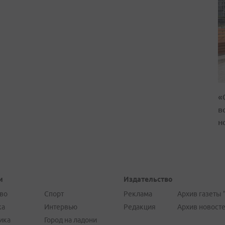
«
в
н
и
Издательство
во
Спорт
Реклама
Архив газеты 
ка
Интервью
Редакция
Архив новост
ика
Город на ладони