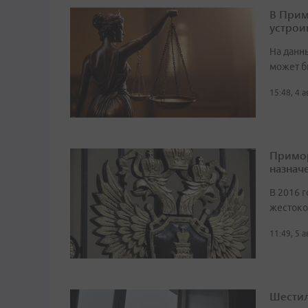
В Прим
устрои
На данн
может б
15:48, 4 
Примор
назначе
В 2016 г
жестоко
11:49, 5 
Шестил