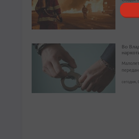
11:16, 6 
Во Вла
наркот
Малолет
передан
сегодня, 