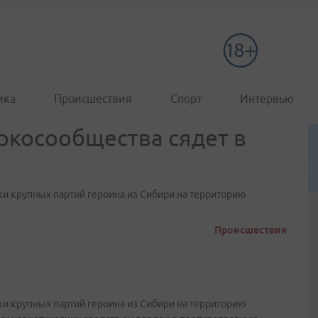
ика
Происшествия
Спорт
Интервью
ркосообщества сядет в
ки крупных партий героина из Сибири на территорию
Происшествия
ки крупных партий героина из Сибири на территорию