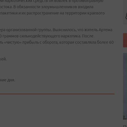
и наркотических средств он вовлек в противоправную
остока. В обязанности злоумышленников входила
пакетики и их распространение на территории краевого
ра организованной группы. Выяснилось, что житель Артема
0 граммов сильнодействующего наркотика. После
ь «чистую» прибыль с оборота, которая составляла более 60
жей.
ние дня.
П