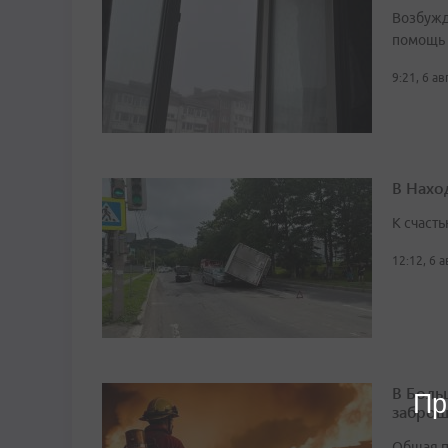
Возбужд
помощь
9:21, 6 а
В Нахо
К счасть
12:12, 6 
В Боль
Пр
заброш
Общая п