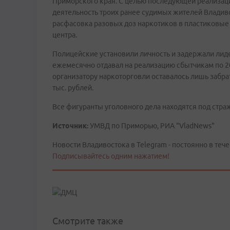
Приморского края. С целью последующей реализаци
деятельность троих ранее судимых жителей Владив
расфасовка разовых доз наркотиков в пластиковые 
центра.
Полицейские установили личность и задержали лиде
ежемесячно отдавал на реализацию сбытчикам по 2
организатору наркоторговли оставалось лишь забрат
тыс. рублей.
Все фигуранты уголовного дела находятся под стра
Источник:
УМВД по Приморью, РИА "VladNews"
Новости Владивостока в Telegram - постоянно в тече
Подписывайтесь одним нажатием!
Смотрите также