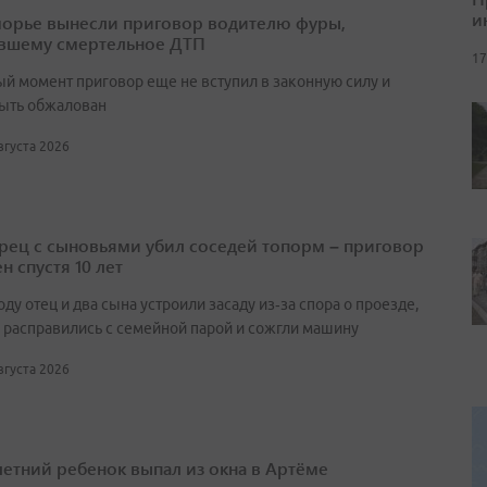
и
орье вынесли приговор водителю фуры,
вшему смертельное ДТП
17
ый момент приговор еще не вступил в законную силу и
ыть обжалован
августа 2026
ец с сыновьями убил соседей топорм – приговор
н спустя 10 лет
оду отец и два сына устроили засаду из‑за спора о проезде,
 расправились с семейной парой и сожгли машину
августа 2026
етний ребенок выпал из окна в Артёме