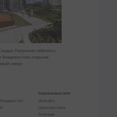
Сердце Патрокла» забилось:
о Владивостоке открыли
овый сквер
Социальные сети
"Владивосток"
vkontakte
ей
Одноклассники
Телеграм