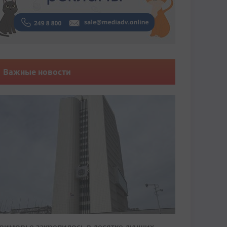
Важные новости
риморье закрепилось в десятке лучших