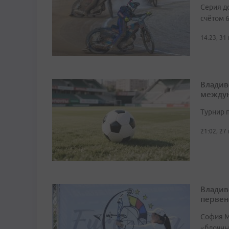
Серия д
счётом 6
14:23, 31
Владив
междун
Турнир п
21:02, 27
Владив
первен
София М
«блочный