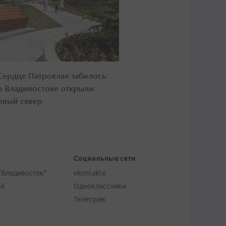
Сердце Патрокла» забилось:
о Владивостоке открыли
овый сквер
Социальные сети
"Владивосток"
vkontakte
ей
Одноклассники
Телеграм