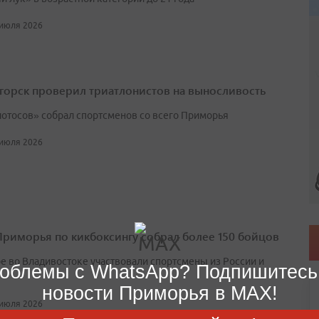
 июля 2026
горск проверил триатлонистов на выносливость
лотосов» собрал спортсменов со всего Приморья
 июля 2026
Приморья по кикбоксингу собрал более 150 бойцов
ре во Владивостоке участвовали спортсмены из России и
облемы с WhatsApp? Подпишитесь
новости Приморья в MAX!
 июля 2026