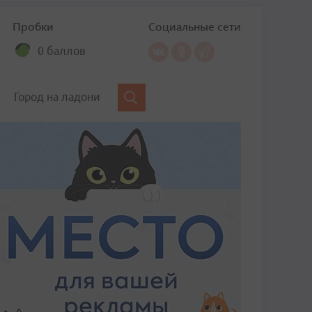
Пробки
Социальные сети
0 баллов
Город на ладони