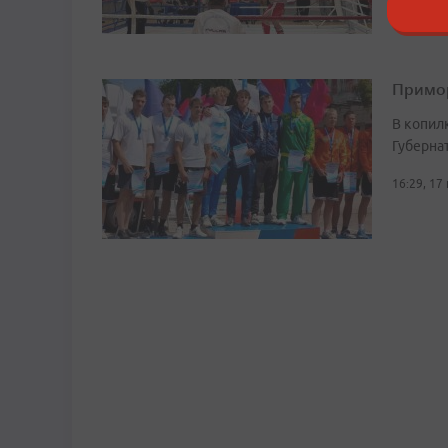
Примор
В копил
Губерна
16:29, 17