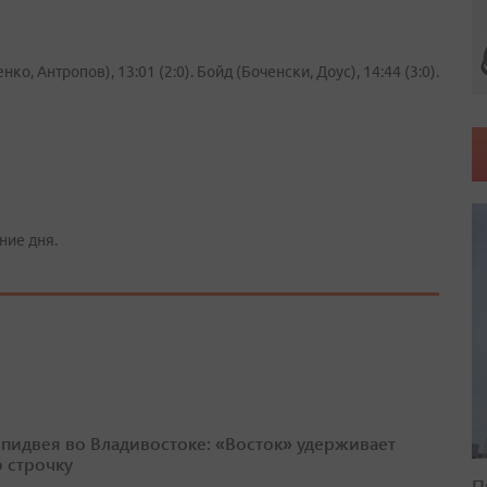
нко, Антропов), 13:01 (2:0). Бойд (Боченски, Доус), 14:44 (3:0).
ние дня.
спидвея во Владивостоке: «Восток» удерживает
 строчку
П