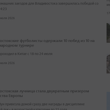
омашних заездов для Владивостока завершилась победой со
и
4:23
17
 июля 2026
остокские футболисты одержали 10 побед из 10 на
ародном турнире
роходил в Китае с 18 по 24 июля
 июля 2026
остокская лучница стала двукратным призером
ства Европы
ун привезла домой сразу две награды в дисциплине
 лук» в возрастной категории до 21 года