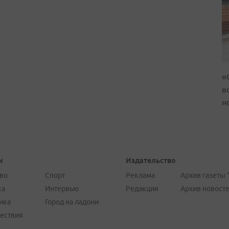
«
в
н
и
Издательство
во
Спорт
Реклама
Архив газеты 
ка
Интервью
Редакция
Архив новост
ика
Город на ладони
ествия