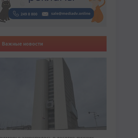
Важные новости
риморье закрепилось в десятке лучших