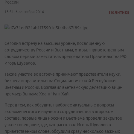
России
13:51, 6 сентября 2014
Политика
Сегодня встречу на высшем уровне, посвященную
сотрудничеству России и Вьетнама, открыл приветственным
словом первый заместитель председателя Правительства РФ
Игорь Шувалов.
Также участие во встрече принимают представители науки,
бизнеса и правительства Социалистической Республики
Вьетнам и России. Возглавил вьетнамскую делегацию вице-
премьер Вьтнама Хоанг Чунг Хай.
Перед тем, как обсудить наиболее актуальные вопросы
экономического и научного сотрудничества в широком
составе, первые лица России и Вьетнама провели закрытое
узкое совещание, где, как рассказал Игорь Шувалов в
приветственном слове, обсудили сразу несколько важных