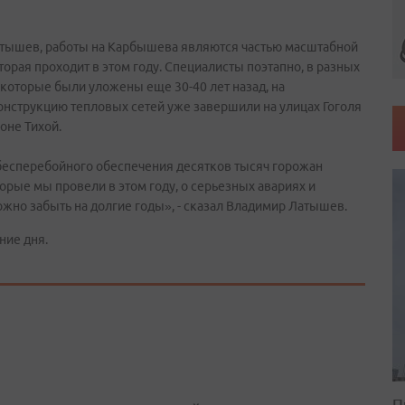
тышев, работы на Карбышева являются частью масштабной
орая проходит в этом году. Специалисты поэтапно, в разных
которые были уложены еще 30-40 лет назад, на
нструкцию тепловых сетей уже завершили на улицах Гоголя
оне Тихой.
бесперебойного обеспечения десятков тысяч горожан
торые мы провели в этом году, о серьезных авариях и
жно забыть на долгие годы», - сказал Владимир Латышев.
ние дня.
П