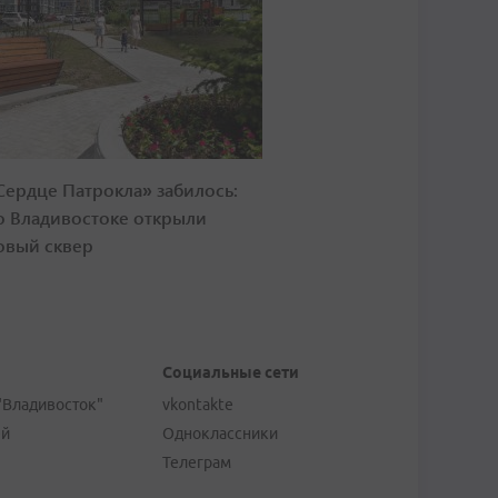
Сердце Патрокла» забилось:
о Владивостоке открыли
овый сквер
Социальные сети
"Владивосток"
vkontakte
ей
Одноклассники
Телеграм