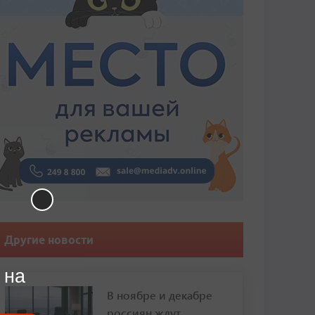
Другие новости
 на
В ноябре и декабре
россиян ждут