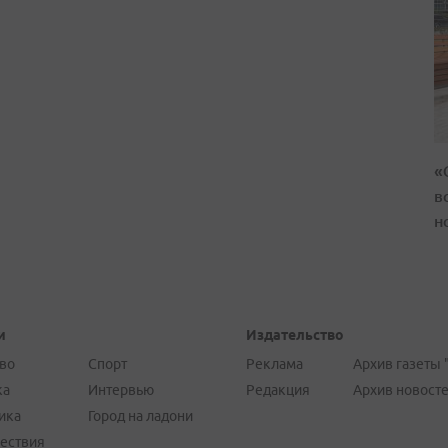
«
в
н
и
Издательство
во
Спорт
Реклама
Архив газеты 
ка
Интервью
Редакция
Архив новост
ика
Город на ладони
ествия