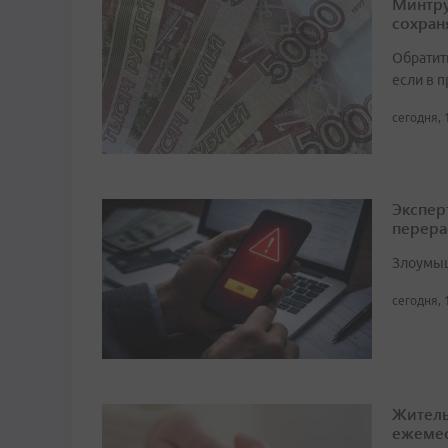
Минтру
сохран
Обратит
если в 
сегодня, 
Экспер
перера
Злоумыш
сегодня, 
Житель
ежемес