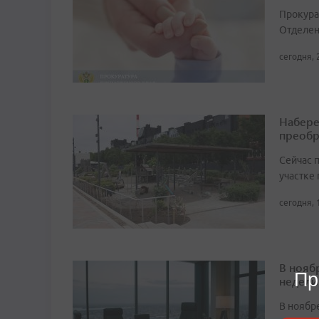
Прокура
Отделен
сегодня, 
Набере
преобр
Сейчас 
участке
сегодня, 
В нояб
Пр
недели
В ноябре