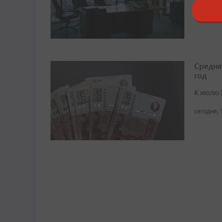
сегодня, 
Средня
год
К июлю 
сегодня, 