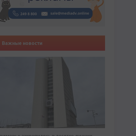
Важные новости
риморье закрепилось в десятке лучших