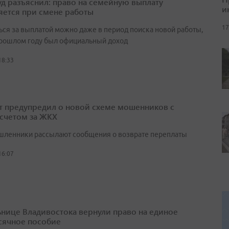
д разъяснил: право на семейную выплату
и
яется при смене работы
17
ься за выплатой можно даже в период поиска новой работы,
прошлом году был официальный доход
18:33
т предупредил о новой схеме мошенников с
счетом за ЖКХ
ленники рассылают сообщения о возврате переплаты
16:07
нице Владивостока вернули право на единое
ячное пособие