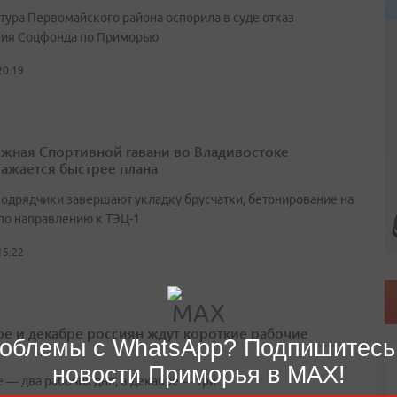
тура Первомайского района оспорила в суде отказ
ия Соцфонда по Приморью
20:19
жная Спортивной гавани во Владивостоке
ажается быстрее плана
подрядчики завершают укладку брусчатки, бетонирование на
 по направлению к ТЭЦ-1
15:22
ре и декабре россиян ждут короткие рабочие
облемы с WhatsApp? Подпишитесь
новости Приморья в MAX!
 — два рабочих дня, в декабре — три