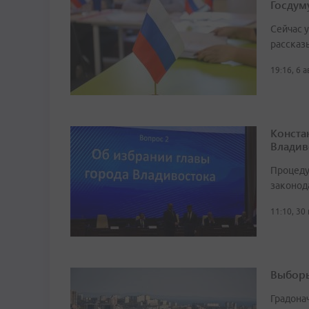
Госдум
Сейчас 
рассказ
19:16, 6 
Конста
Владив
Процеду
законод
11:10, 30
Выборы
Градона