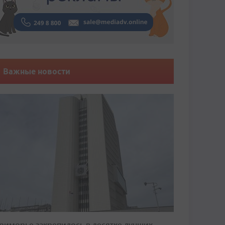
Важные новости
риморье закрепилось в десятке лучших