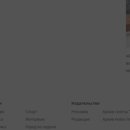
«
в
н
и
Издательство
во
Спорт
Реклама
Архив газеты 
ка
Интервью
Редакция
Архив новост
ика
Город на ладони