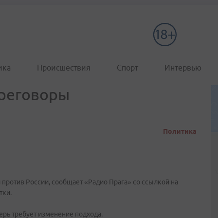
ика
Происшествия
Спорт
Интервью
ереговоры
Политика
 против России, сообщает «Радио Прага» со ссылкой на
тки.
ерь требует изменение подхода.