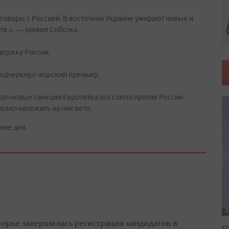
говоры с Россией. В восточной Украине умирают новые и
в », — заявил Соботка.
держку России.
подчеркнул чешский премьер.
ал новые санкции Европейского союза против России
зил наложить на них вето.
ние дня.
орье завершилась регистрация кандидатов в
П