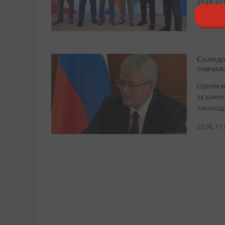
21:24, 27
Солодо
сначал
Одним и
экзамен
законод
22:08, 11