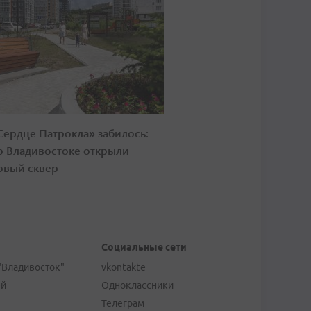
Сердце Патрокла» забилось:
о Владивостоке открыли
овый сквер
Социальные сети
"Владивосток"
vkontakte
ей
Одноклассники
Телеграм