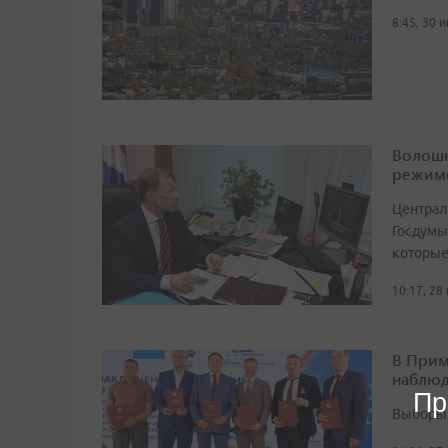
8:45, 30 
Волошк
режим
Централ
Госдумы
которые
10:17, 28
В Прим
наблюд
Пр
Выборы 