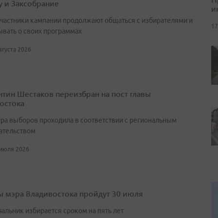
у и Заксобрание
и
участники кампании продолжают общаться с избирателями и
17
ывать о своих программах
августа 2026
нтин Шестаков переизбран на пост главы
остока
ра выборов проходила в соответствии с региональным
ательством
 июля 2026
 мэра Владивостока пройдут 30 июля
чальник избирается сроком на пять лет