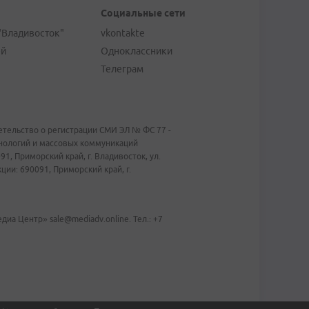
Социальные сети
"Владивосток"
vkontakte
ей
Одноклассники
Телеграм
тельство о регистрации СМИ ЭЛ № ФС 77 -
хнологий и массовых коммуникаций
1, Приморский край, г. Владивосток, ул.
ии: 690091, Приморский край, г.
иа Центр» sale@mediadv.online. Тел.: +7