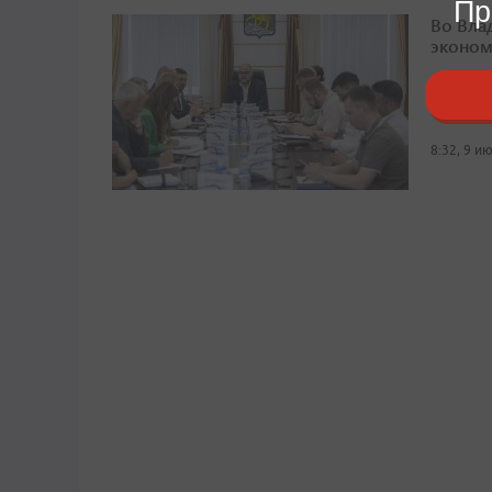
Пр
Во Вла
эконом
Ключево
городск
8:32, 9 и