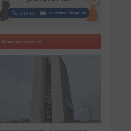
Важные новости
риморье закрепилось в десятке лучших