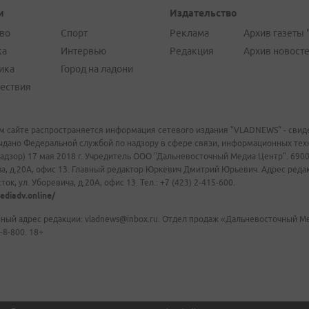
и
Издательство
во
Спорт
Реклама
Архив газеты 
ка
Интервью
Редакция
Архив новост
ика
Город на ладони
ествия
м сайте распространяется информация сетевого издания "VLADNEWS" - свиде
ыдано Федеральной службой по надзору в сфере связи, информационных те
адзор) 17 мая 2018 г. Учредитель ООО "Дальневосточный Медиа Центр". 69009
а, д.20А, офис 13. Главный редактор Юркевич Дмитрий Юрьевич. Адрес редакц
ок, ул. Уборевича, д.20А, офис 13. Тел.: +7 (423) 2-415-600.
ediadv.online/
ный адрес редакции: vladnews@inbox.ru. Отдел продаж «Дальневосточный Мед
-8-800. 18+