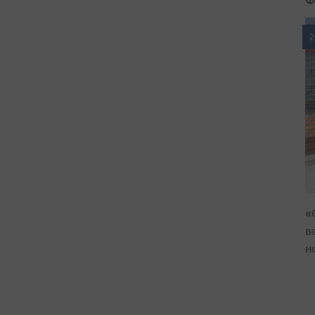
2
«
в
н