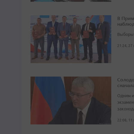
В Прим
наблюд
Выборы 
21:24, 27
Солодо
сначал
Одним и
экзамен
законод
22:08, 11