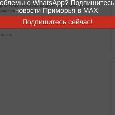
облемы с WhatsApp? Подпишитесь
дивостоке обсудили подготовку к Восточному
новости Приморья в MAX!
ическому форуму
й темой встречи стало обеспечение бесперебойной работы
Подпишитесь сейчас!
ой инфраструктуры в дни проведения форума
юля 2026