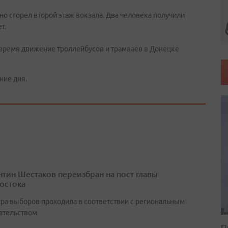
о сгорел второй этаж вокзала. Два человека получили
т.
 время движение троллейбусов и трамваев в Донецке
ние дня.
нтин Шестаков переизбран на пост главы
остока
ра выборов проходила в соответствии с региональным
ательством
П