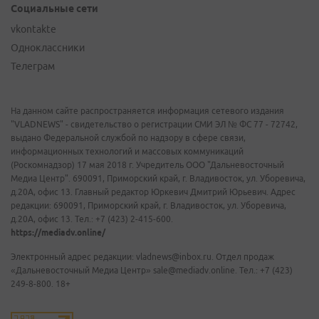
Социальные сети
vkontakte
Одноклассники
Телеграм
На данном сайте распространяется информация сетевого издания
"VLADNEWS" - свидетельство о регистрации СМИ ЭЛ № ФС 77 - 72742,
выдано Федеральной службой по надзору в сфере связи,
информационных технологий и массовых коммуникаций
(Роскомнадзор) 17 мая 2018 г. Учредитель ООО "Дальневосточный
Медиа Центр". 690091, Приморский край, г. Владивосток, ул. Уборевича,
д.20А, офис 13. Главный редактор Юркевич Дмитрий Юрьевич. Адрес
редакции: 690091, Приморский край, г. Владивосток, ул. Уборевича,
д.20А, офис 13. Тел.: +7 (423) 2-415-600.
https://mediadv.online/
Электронный адрес редакции: vladnews@inbox.ru. Отдел продаж
«Дальневосточный Медиа Центр» sale@mediadv.online. Тел.: +7 (423)
249-8-800. 18+