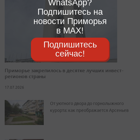
WhatsApp?
Подпишитесь на
новости Приморья
в MAX!
Подпишитесь
сейчас!
Приморье закрепилось в десятке лучших инвест-
регионов страны
17.07.2026
От уютного двора до горнолыжного
курорта: как преображается Арсеньев