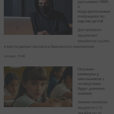
рассылают SMS
о
подозрительных
операциях по
картам детей
Для проверки
предлагают
перейти по ссылке
и ввести данные паспорта и банковского приложения
сегодня, 19:48
Осенние
каникулы у
школьников с
четвертями
будут длиннее
зимних
Зимние каникулы
продлятся с 31
декабря по 10