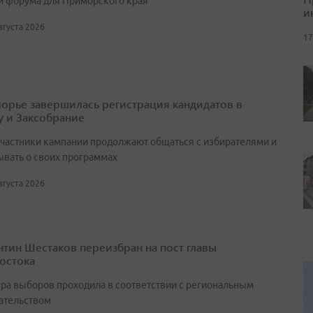
и форума для Приморского края
и
августа 2026
17
орье завершилась регистрация кандидатов в
у и Заксобрание
участники кампании продолжают общаться с избирателями и
ывать о своих программах
августа 2026
нтин Шестаков переизбран на пост главы
остока
ра выборов проходила в соответствии с региональным
ательством