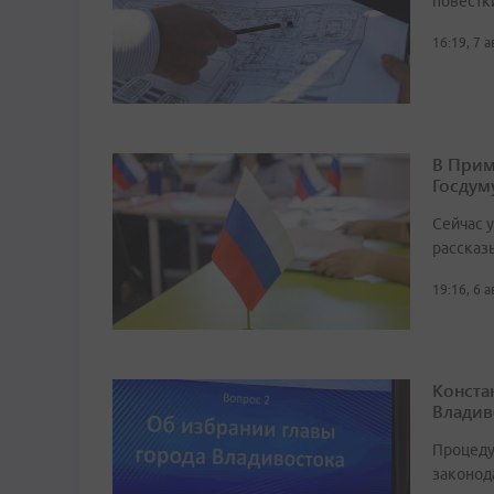
повестк
16:19, 7 
В Прим
Госдум
Сейчас 
рассказ
19:16, 6 
Конста
Владив
Процеду
законод