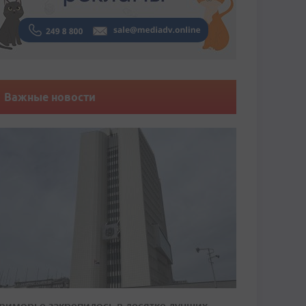
Важные новости
риморье закрепилось в десятке лучших