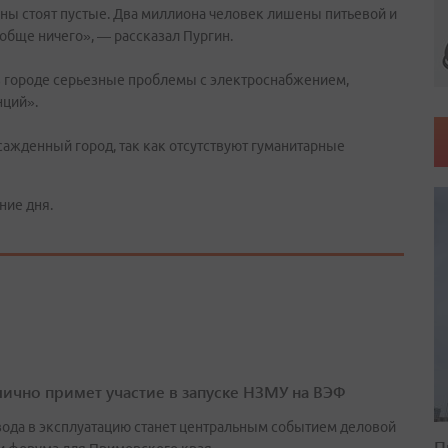
зины стоят пустые. Два миллиона человек лишены питьевой и
ообще ничего», — рассказал Пургин.
в городе серьезные проблемы с электроснабжением,
нций».
сажденный город, так как отсутствуют гуманитарные
ние дня.
лично примет участие в запуске НЗМУ на ВЭФ
вода в эксплуатацию станет центральным событием деловой
П