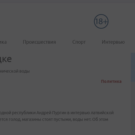
ика
Происшествия
Спорт
Интервью
цке
хнической воды
Политика
дной республики Андрей Пургин в интервью латвийской
тся голод, магазины стоят пустыми, воды нет. Об этом