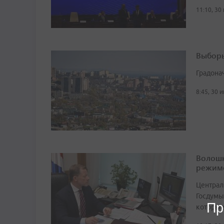
11:10, 30
Выборы
Градона
8:45, 30 
Волошк
режим
Централ
Госдумы
Пр
которые