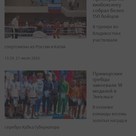
кикбоксингу
собрал более
150 бойцов
В турнире во
Владивостоке
участвовали
спортсмены из России и Китая
13:29, 21 июля 2026
Приморские
гребцы
завоевали 18
медалей в
Энгельсе
В копилке
команды восемь
золотых наград и
серебро Кубка Губернатора