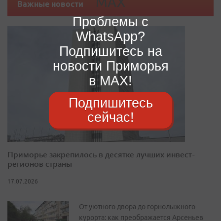
Важные новости
Проблемы с
WhatsApp?
Подпишитесь на
новости Приморья
в MAX!
Подпишитесь
сейчас!
Приморье закрепилось в десятке лучших инвест-
регионов страны
17.07.2026
От уютного двора до горнолыжного
курорта: как преображается Арсеньев