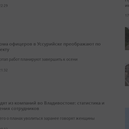
и
22:29
17
ома офицеров в Уссурийске преображают по
екту
этап работ планируют завершить к осени
21:32
одят из компаний во Владивостоке: статистика и
ения сотрудников
его о планах уволиться заранее говорят женщины