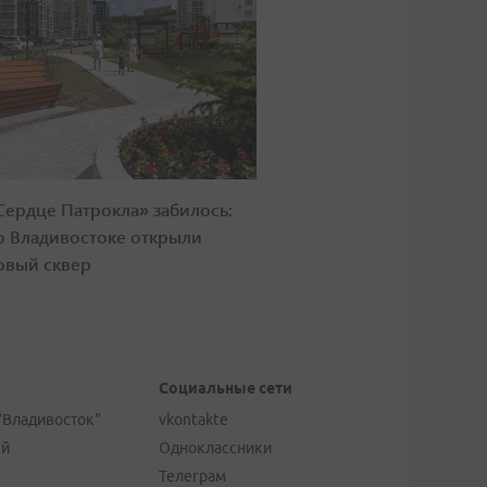
Сердце Патрокла» забилось:
о Владивостоке открыли
овый сквер
Социальные сети
"Владивосток"
vkontakte
ей
Одноклассники
Телеграм