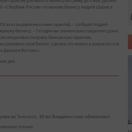
ной гарантии для малого бизнеса на сумму до 4 млн. рублей.
О «Сбербанк России» по малому бизнесу Андрей Шаров в
80% всех выдаваемых нами гарантий, – сообщил Андрей
малому бизнесу. – Сегодня мы значительно сократили сроки
елю оперативно получать банковскую гарантию,
но развивать свой бизнес. Сделать это можно в широкой сети
на Дальнем Востоке».
ние дня.
дома на Толстого, 30 во Владивостоке обновляют
завершат осенью
П