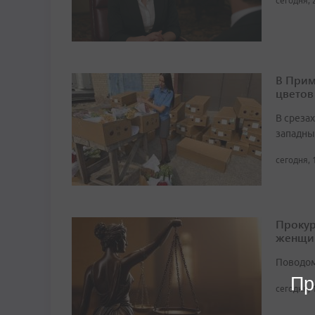
сегодня, 
В Прим
цветов
В среза
западны
сегодня, 
Прокур
женщи
Поводом
Пр
сегодня, 