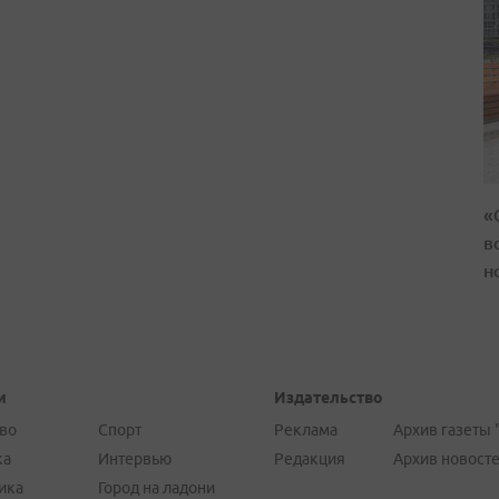
«
в
н
и
Издательство
во
Спорт
Реклама
Архив газеты 
ка
Интервью
Редакция
Архив новост
ика
Город на ладони