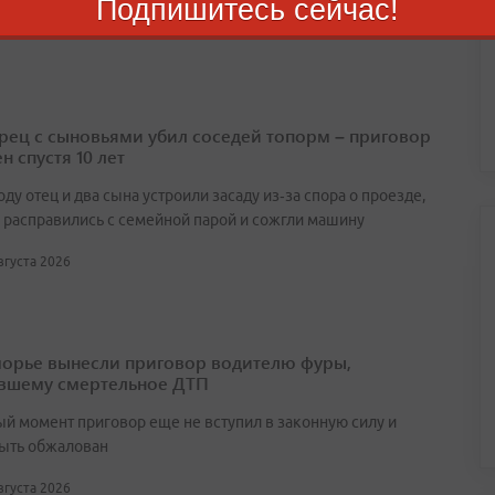
Подпишитесь сейчас!
вгуста 2026
ец с сыновьями убил соседей топорм – приговор
н спустя 10 лет
оду отец и два сына устроили засаду из‑за спора о проезде,
 расправились с семейной парой и сожгли машину
августа 2026
орье вынесли приговор водителю фуры,
вшему смертельное ДТП
ый момент приговор еще не вступил в законную силу и
ыть обжалован
августа 2026