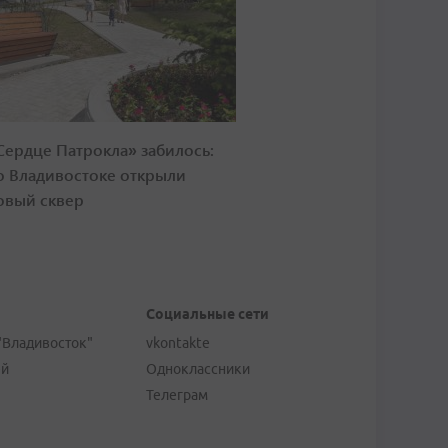
Сердце Патрокла» забилось:
о Владивостоке открыли
овый сквер
Социальные сети
"Владивосток"
vkontakte
ей
Одноклассники
Телеграм