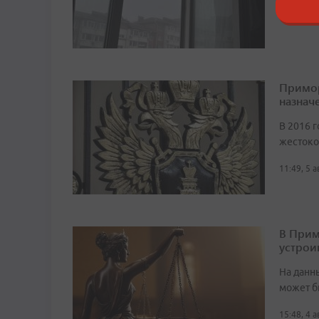
9:21, 6 а
Примор
назначе
В 2016 г
жестоко
11:49, 5 
В Прим
устрои
На данн
может б
15:48, 4 