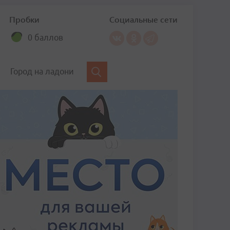
Пробки
Социальные сети
0 баллов
Город на ладони