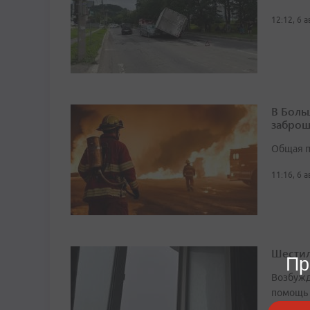
12:12, 6 
В Боль
заброш
Общая п
11:16, 6 
Шестил
Пр
Возбужд
помощь