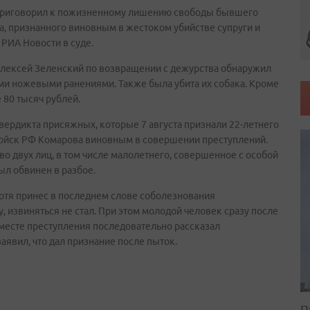
 приговорил к пожизненному лишению свободы бывшего
а, признанного виновным в жестоком убийстве супруги и
РИА Новости в суде.
Алексей Зеленский по возвращении с дежурства обнаружил
ми ножевыми ранениями. Также была убита их собака. Кроме
 80 тысяч рублей.
ердикта присяжных, которые 7 августа признали 22-летнего
войск РФ Комарова виновным в совершении преступлений.
о двух лиц, в том числе малолетнего, совершенное с особой
ыл обвинен в разбое.
хотя принес в последнем слове соболезнования
 извиняться не стал. При этом молодой человек сразу после
 месте преступления последовательно рассказал
аявил, что дал признание после пыток.
П