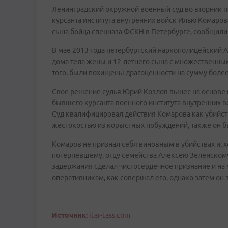
Ленинградский окружной военный суд во вторник
курсанта института внутренних войск Илью Комаров
сына бойца спецназа ФСКН в Петербурге, сообщили 
В мае 2013 года петербургский наркополицейский 
дома тела жены и 12-летнего сына с множественны
того, были похищены драгоценности на сумму более
Свое решение судья Юрий Козлов вынес на основе в
бывшего курсанта военного института внутренних 
Суд квалифицировал действия Комарова как убийств
жестокостью из корыстных побуждений, также он б
Комаров не признал себя виновным в убийствах и, 
потерпевшему, отцу семейства Алексею Зеленскому,
задержания сделал чистосердечное признание и на
оперативникам, как совершал его, однако затем он з
Источник:
itar-tass.com