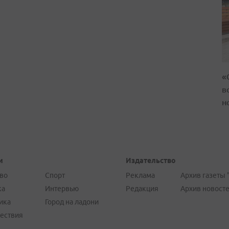
«
в
н
и
Издательство
во
Спорт
Реклама
Архив газеты 
ка
Интервью
Редакция
Архив новост
ика
Город на ладони
ествия