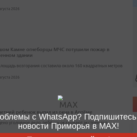
августа 2026
шом Камне огнеборцы МЧС потушили пожар в
енном здании
лощадь возгорания составила около 160 квадратных метров
августа 2026
етний ребенок выпал из окна в Артёме
облемы с WhatsApp? Подпишитесь
ено уголовное дело, ребёнку оказывают экстренную
новости Приморья в MAX!