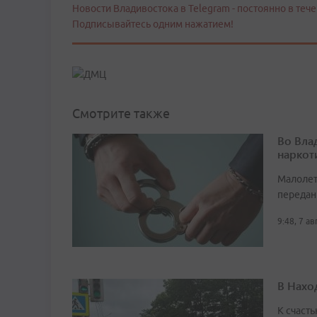
Новости Владивостока в Telegram - постоянно в тече
Подписывайтесь одним нажатием!
Смотрите также
Во Вла
наркот
Малолет
передан
9:48, 7 а
В Нахо
К счасть