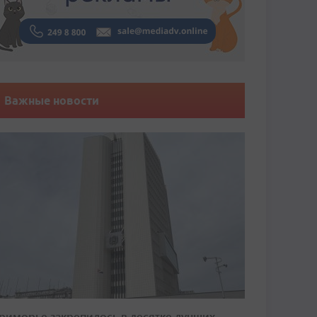
Важные новости
риморье закрепилось в десятке лучших