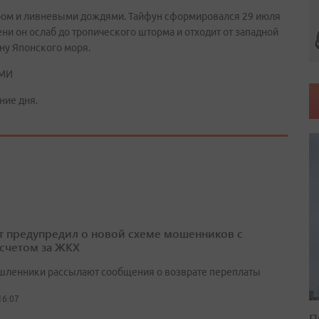
ром и ливневыми дождями. Тайфун сформировался 29 июля
ни он ослаб до тропического шторма и отходит от западной
ну Японского моря.
СМИ
ние дня.
т предупредил о новой схеме мошенников с
счетом за ЖКХ
ленники рассылают сообщения о возврате переплаты
16:07
П