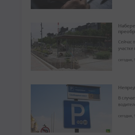
Набере
преобр
Сейчас 
участке
сегодня, 
Непред
В случа
водител
сегодня, 