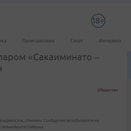
ика
Происшествия
Спорт
Интервью
 паром «Сакаиминато –
н
Общество
Владивосток, отменен. Сообщение возобновится на
 сильнейшего тайфуна.