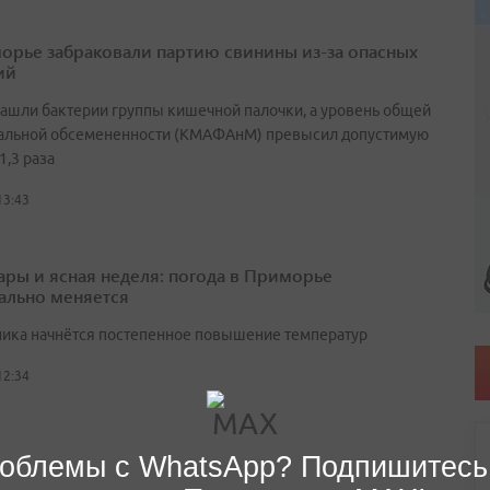
орье забраковали партию свинины из-за опасных
ий
нашли бактерии группы кишечной палочки, а уровень общей
альной обсемененности (КМАФАнМ) превысил допустимую
1,3 раза
13:43
ары и ясная неделя: погода в Приморье
ально меняется
ника начнётся постепенное повышение температур
12:34
облемы с WhatsApp? Подпишитесь