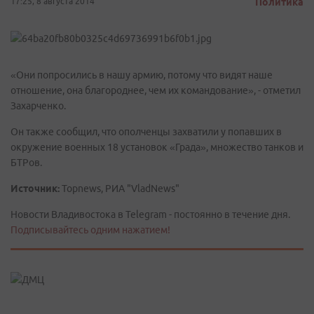
17:25, 8 августа 2014
Политика
«Они попросились в нашу армию, потому что видят наше
отношение, она благороднее, чем их командование», - отметил
Захарченко.
Он также сообщил, что ополченцы захватили у попавших в
окружение военных 18 установок «Града», множество танков и
БТРов.
Источник:
Topnews, РИА "VladNews"
Новости Владивостока в Telegram - постоянно в течение дня.
Подписывайтесь одним нажатием!