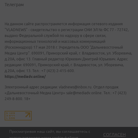
Телеграм
На данном сайте распространяется информация сетевого издания
"VLADNEWS" - свидетельство о регистрации СМИ ЭЛ № ФС 77 - 72742,
выдано Федеральной службой по надзору в сфере связи,
информационных технологий и массовых коммуникаций
(Роскомнадзор) 17 мая 2018 г. Учредитель ООО "Дальневосточный
Медиа Центр". 690091, Приморский край, г. Владивосток, ул. Уборевича,
д.20А, офис 13. Главный редактор Юркевич Дмитрий Юрьевич. Адрес
редакции: 690091, Приморский край, г. Владивосток, ул. Уборевича,
д.20А, офис 13. Тел.: +7 (423) 2-415-600.
https://mediadv.online/
Электронный адрес редакции: vladnews@inbox.ru. Отдел продаж
«Дальневосточный Медиа Центр» sale@mediadv.online. Тел.: +7 (423)
249-8-800. 18+
Просматривая наш сайт, вы соглашаетесь с
СОГЛАСЕН
использованием нами
cookie-файлов
.