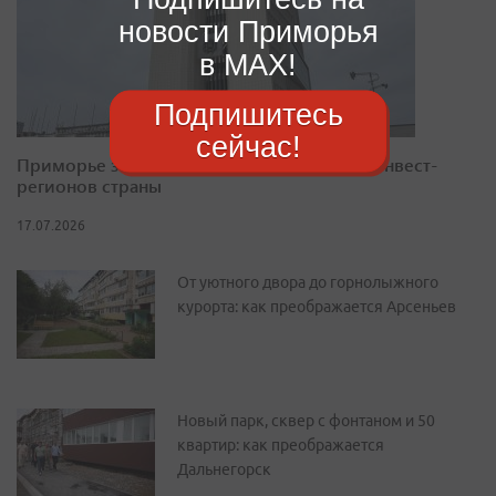
новости Приморья
в MAX!
Подпишитесь
сейчас!
Приморье закрепилось в десятке лучших инвест-
регионов страны
17.07.2026
От уютного двора до горнолыжного
курорта: как преображается Арсеньев
Новый парк, сквер с фонтаном и 50
квартир: как преображается
Дальнегорск