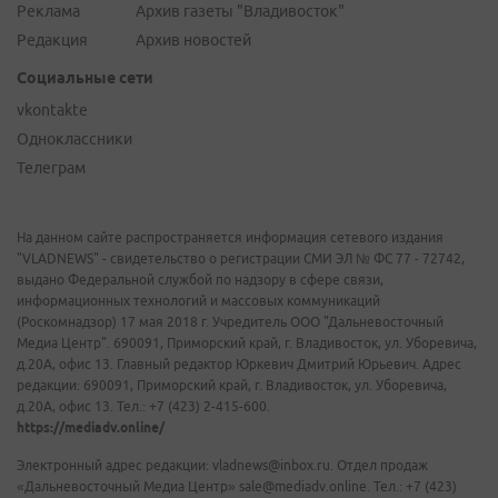
Реклама
Архив газеты "Владивосток"
Редакция
Архив новостей
Социальные сети
vkontakte
Одноклассники
Телеграм
На данном сайте распространяется информация сетевого издания
"VLADNEWS" - свидетельство о регистрации СМИ ЭЛ № ФС 77 - 72742,
выдано Федеральной службой по надзору в сфере связи,
информационных технологий и массовых коммуникаций
(Роскомнадзор) 17 мая 2018 г. Учредитель ООО "Дальневосточный
Медиа Центр". 690091, Приморский край, г. Владивосток, ул. Уборевича,
д.20А, офис 13. Главный редактор Юркевич Дмитрий Юрьевич. Адрес
редакции: 690091, Приморский край, г. Владивосток, ул. Уборевича,
д.20А, офис 13. Тел.: +7 (423) 2-415-600.
https://mediadv.online/
Электронный адрес редакции: vladnews@inbox.ru. Отдел продаж
«Дальневосточный Медиа Центр» sale@mediadv.online. Тел.: +7 (423)