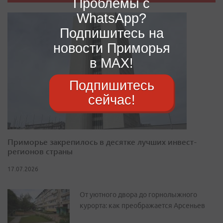
Проблемы с
WhatsApp?
Подпишитесь на
новости Приморья
в MAX!
Подпишитесь
сейчас!
Приморье закрепилось в десятке лучших инвест-
регионов страны
17.07.2026
От уютного двора до горнолыжного
курорта: как преображается Арсеньев