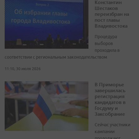
Константин
Шестаков
переизбран на
пост главы
Владивостока
Процедура
выборов
проходила в
соответствии с региональным законодательством
11:10, 30 июля 2026
В Приморье
завершилась
регистрация
кандидатов в
Госдуму и
Заксобрание
Сейчас участники
кампании
продолжают