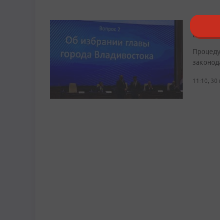
Конста
Владив
Процеду
законод
11:10, 30