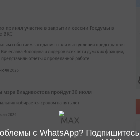
о принял участие в закрытии сессии Госдумы в
е ВКС
ьным событием заседания стали выступления председателя
 Вячеслава Володина и лидеров всех пяти думских фракций,
 представили отчеты о проделанной работе
 июля 2026
 мэра Владивостока пройдут 30 июля
чальник избирается сроком на пять лет
июля 2026
облемы с WhatsApp? Подпишитесь