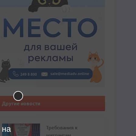
Другие новости
Требования к
 на
мигрантам