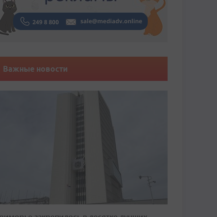
Важные новости
риморье закрепилось в десятке лучших