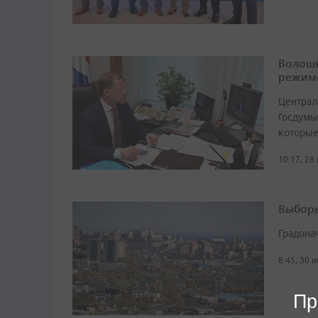
Волошк
режим
Централ
Госдумы
которые
10:17, 28
Выборы
Градона
8:45, 30 
Пр