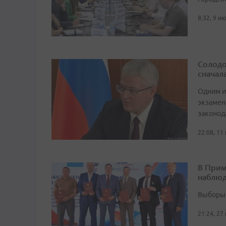
8:32, 9 и
Солодо
сначал
Одним и
экзамен
законод
22:08, 11
В Прим
наблюд
Выборы 
21:24, 27