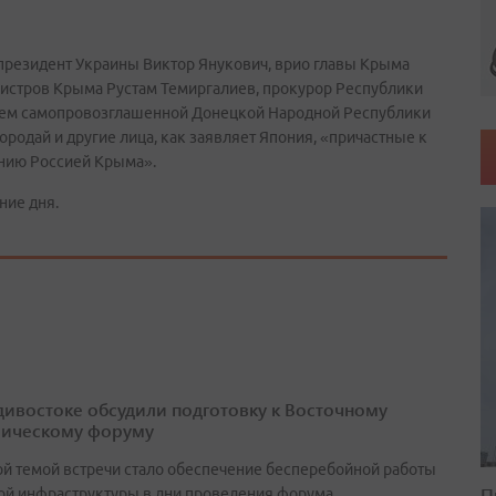
президент Украины Виктор Янукович, врио главы Крыма
нистров Крыма Рустам Темиргалиев, прокурор Республики
ем самопровозглашенной Донецкой Народной Республики
родай и другие лица, как заявляет Япония, «причастные к
анию Россией Крыма».
ние дня.
дивостоке обсудили подготовку к Восточному
ическому форуму
й темой встречи стало обеспечение бесперебойной работы
П
ой инфраструктуры в дни проведения форума