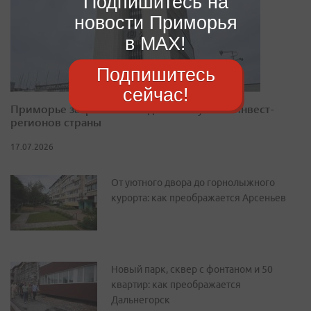
Подпишитесь на
новости Приморья
в MAX!
Подпишитесь
сейчас!
Приморье закрепилось в десятке лучших инвест-
регионов страны
17.07.2026
От уютного двора до горнолыжного
курорта: как преображается Арсеньев
Новый парк, сквер с фонтаном и 50
квартир: как преображается
Дальнегорск