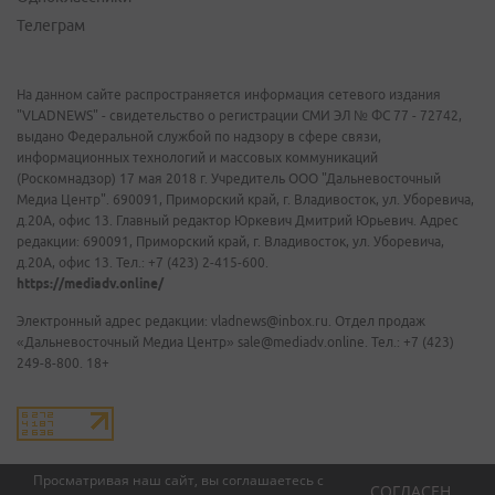
Телеграм
На данном сайте распространяется информация сетевого издания
"VLADNEWS" - свидетельство о регистрации СМИ ЭЛ № ФС 77 - 72742,
выдано Федеральной службой по надзору в сфере связи,
информационных технологий и массовых коммуникаций
(Роскомнадзор) 17 мая 2018 г. Учредитель ООО "Дальневосточный
Медиа Центр". 690091, Приморский край, г. Владивосток, ул. Уборевича,
д.20А, офис 13. Главный редактор Юркевич Дмитрий Юрьевич. Адрес
редакции: 690091, Приморский край, г. Владивосток, ул. Уборевича,
д.20А, офис 13. Тел.: +7 (423) 2-415-600.
https://mediadv.online/
Электронный адрес редакции: vladnews@inbox.ru. Отдел продаж
«Дальневосточный Медиа Центр» sale@mediadv.online. Тел.: +7 (423)
249-8-800. 18+
Просматривая наш сайт, вы соглашаетесь с
СОГЛАСЕН