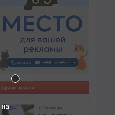
Другие новости
 на
В Приморье
предупредили о