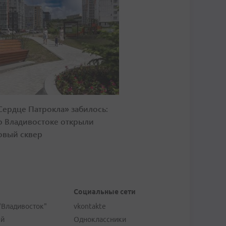
Сердце Патрокла» забилось:
о Владивостоке открыли
овый сквер
Социальные сети
"Владивосток"
vkontakte
ей
Одноклассники