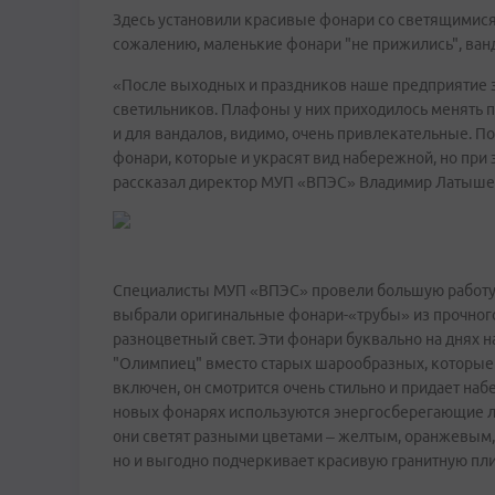
Здесь установили красивые фонари со светящимися
сожалению, маленькие фонари "не прижились", ван
«После выходных и праздников наше предприятие 
светильников. Плафоны у них приходилось менять п
и для вандалов, видимо, очень привлекательные. По
фонари, которые и украсят вид набережной, но при
рассказал директор МУП «ВПЭС» Владимир Латыше
Специалисты МУП «ВПЭС» провели большую работу п
выбрали оригинальные фонари-«трубы» из прочного
разноцветный свет. Эти фонари буквально на днях 
"Олимпиец" вместо старых шарообразных, которые 
включен, он смотрится очень стильно и придает на
новых фонарях используются энергосберегающие ла
они светят разными цветами – желтым, оранжевым, 
но и выгодно подчеркивает красивую гранитную пли