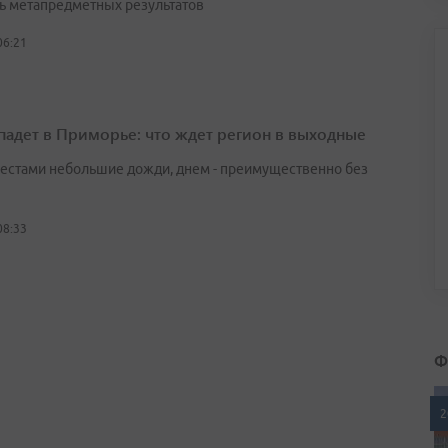
ь метапредметных результатов
06:21
падет в Приморье: что ждет регион в выходные
естами небольшие дожди, днем - преимущественно без
08:33
Ф
2