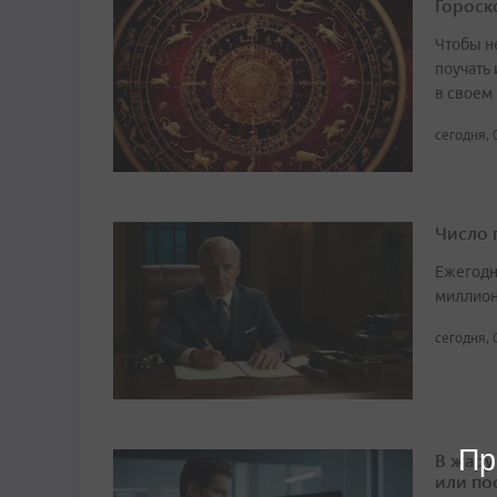
Гороско
Чтобы не
поучать 
в своем
сегодня, 
Число 
Ежегодн
миллион
сегодня, 
Пр
В жару
или по