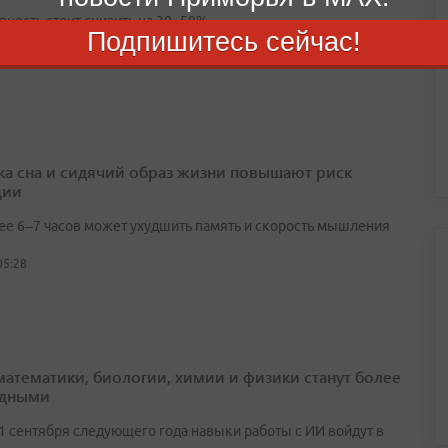
вность стоит снизить на 30–50%
Подпишитесь сейчас!
04:32
ка сна и сидячий образ жизни повышают риск
ции
ее 6–7 часов может ухудшить память и скорость мышления
05:28
математики, биологии, химии и физики станут более
адными
 1 сентября следующего года навыки работы с ИИ войдут в