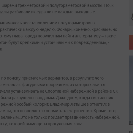
 шарами трехметровой и полутораметровой высоты. Но, к
далы разбивали их едва ли не каждые выходные.
занималось восстановлением полутораметровых
рактически каждую неделю. Фонари, конечно, красивые, но
этому глава города поручил нам найти альтернативу – такие
 этой будут крепкими и устойчивыми к повреждениям», -
в.
о поиску приемлемых вариантов, в результате чего
 металла с фигурными прорезями, из которых льется
начали устанавливать на Спортивной набережной в районе СК
были разрушены вандалам. Даже днем, когда светильник
бережной особый колорит. Владимир Латышев отметил: в
мпы, что позволяет экономить электричество. Кроме того,
зеленым. Это не только придает праздничность набережной,
тку, которой вымощена прогулочная зона.
П