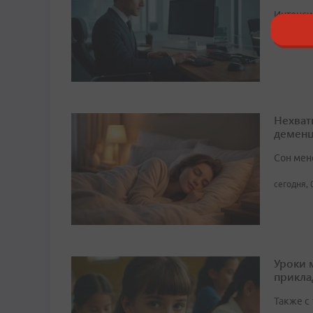
Интенси
сегодня, 
Нехват
демен
Сон мен
сегодня, 
Уроки 
прикл
Также с