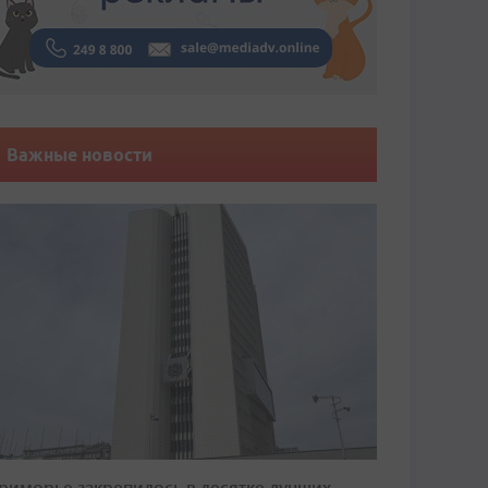
Важные новости
риморье закрепилось в десятке лучших